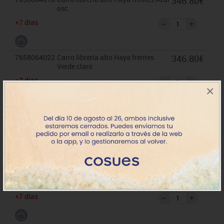
346.80€
osc.
+7 días
7658064022
Carro librería alto Haya frentes
346.80€
Verde claro
+7 días
×
7658064025
Carro librería alto Haya frentes
346.80€
Verde osc.
+7 días
7658064064
Carro librería alto Haya frentes
346.80€
Haya
+7 días