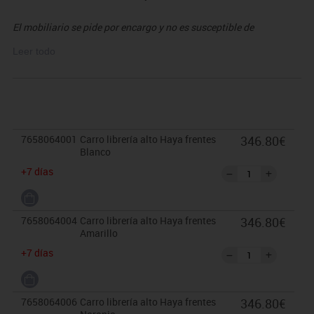
El mobiliario se pide por encargo y no es susceptible de
devolución. Para casos excepcionales consultar condiciones.
Leer todo
7658064001
Carro librería alto Haya frentes
346.80€
Blanco
+7 días
7658064004
Carro librería alto Haya frentes
346.80€
Amarillo
+7 días
7658064006
Carro librería alto Haya frentes
346.80€