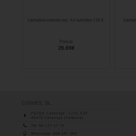
Cartulina colores osc. A3 surtidos 125 h.
Cartul
Precio
26.69€
COSUES, SL.
PG/Ind. Catarroja - C/32, 520
46470 Catarroja (València)
Tel: 96 127 27 70
Whatsapp: 608 291 265