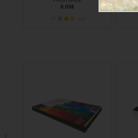
8.09€
+13