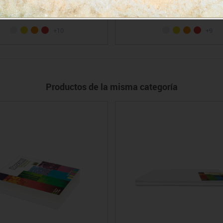
3.73€
2.72€
+10
+9
Productos de la misma categoría