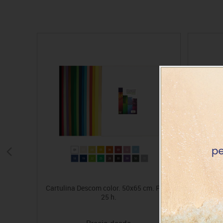
Cartulina Descom color. 50x65 cm. Pack
Té
25 h.
Precio desde