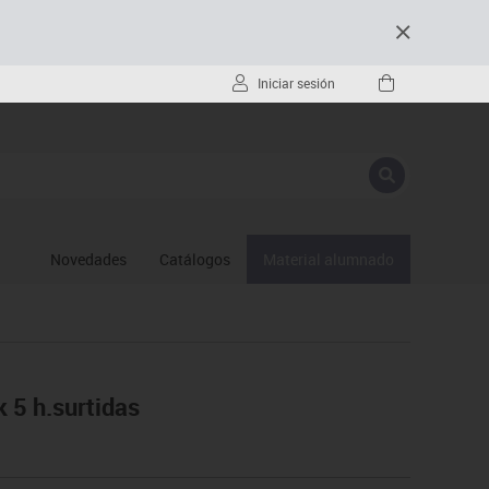
Iniciar sesión
Novedades
Catálogos
Material alumnado
k 5 h.surtidas