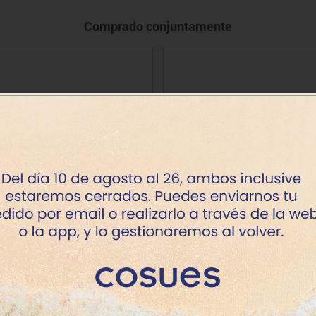
Comprado conjuntamente
mpera líquida Jovi 500 ml
Papel seda Sadipal mano 2
Precio
Precio desde