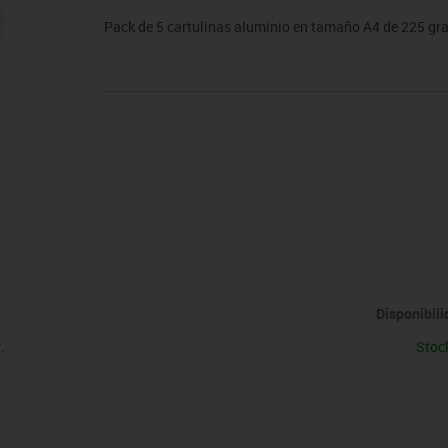
sitores
icomotricidad
Entrenamiento
Micro:bit
Psicomotricidad
Videoproyección
Pack de 5 cartulinas aluminio en tamaño A4 de 225 gr
es
nkering
Vex robotics
Otros
Disponibil
.
Stoc