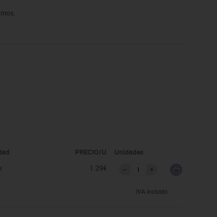
amos.
idad
PRECIO/U
Unidades
k
1.29€
IVA incluido