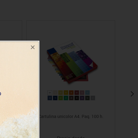
×
5 h.
Cartulina unicolor A4. Paq. 100 h.
Precio desde