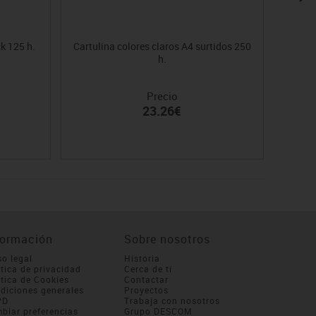
k 125 h.
Cartulina colores claros A4 surtidos 250
Cartu
h.
Precio
23.26€
formación
Sobre nosotros
so legal
Historia
ítica de privacidad
Cerca de ti
ítica de Cookies
Contactar
diciones generales
Proyectos
PD
Trabaja con nosotros
biar preferencias
Grupo DESCOM