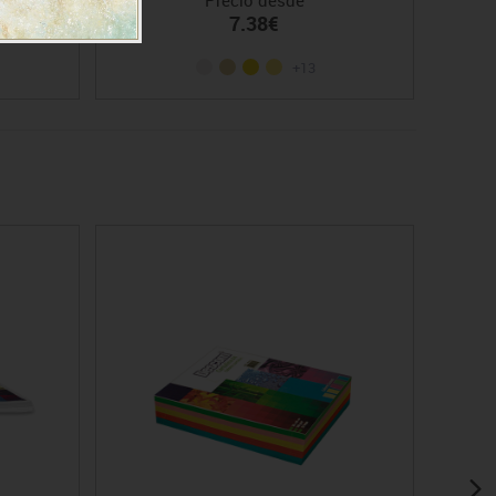
7.38€
+13