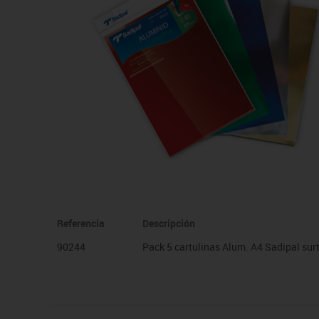
Manualidades
Juegos de mesa
Pizarras, vitrinas y expo
Ps
Material escolar
Juegos simbólicos
Sillas, bancos y taburet
Ti
Plastifica, encuaderna, destruye
Papel y manipulados
Referencia
Descripción
90244
Pack 5 cartulinas Alum. A4 Sadipal surt