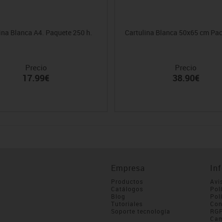
ina Blanca A4. Paquete 250 h.
Cartulina Blanca 50x65 cm Pac
Precio
Precio
17.99€
38.90€
Empresa
In
Productos
Avi
Catálogos
Pol
Blog
Pol
Tutoriales
Con
Soporte tecnología
RG
Cam