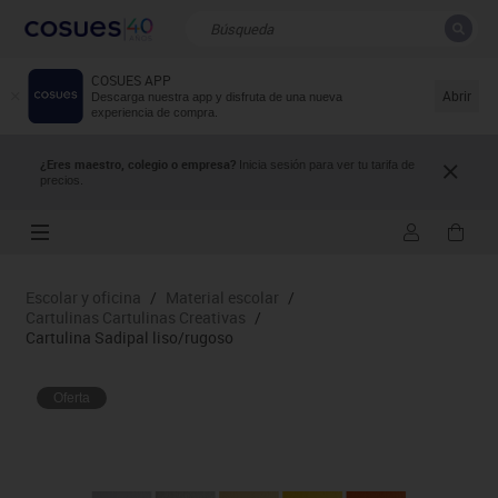
COSUES APP
CERRAR
Resultados de la búsqueda
Abrir
Descarga nuestra app y disfruta de una nueva
experiencia de compra.
¿Eres maestro, colegio o empresa?
Inicia sesión para ver tu tarifa de
precios.
Escolar y oficina
/
Material escolar
/
Cartulinas Cartulinas Creativas
/
Cartulina Sadipal liso/rugoso
Oferta