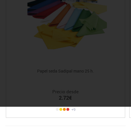
Papel seda Sadipal mano 25 h.
Precio desde
2.72€
+9