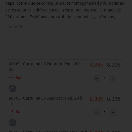
papel con el que se consigue mayor homogeneidad y durabilidad
de los colores, a diferencia de la cartulina impresa. Gramaje de
220 gramos. Es idónea para trabajos manuales y artísticos,
construcciones, dibujos, esbozos, carteles, gráficas,etc. También
Leer todo
para pinturas y témperas líquidas. Su calidad la hace apta para
impresión inkjet y láser. Medida 50x70. Paquetes de 20 unidades.
90165-
Cartulina LR Naranja. Paq. 20 h.
8.88€
- 8.00€
06
+7 días
90165-
Cartulina LR Azul osc. Paq. 20 h.
8.88€
- 8.00€
18
+7 días