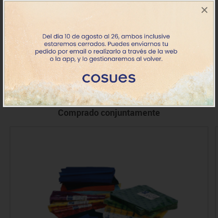
×
90165-
Cartulina LR Gris osc. Pack 20 h.
8.88€
- 8.00€
73
+7 días
IVA incluido
Comprado conjuntamente