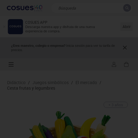
COSUES APP
CERRAR
Resultados de la búsqueda
Abrir
Descarga nuestra app y disfruta de una nueva
experiencia de compra.
¿Eres maestro, colegio o empresa?
Inicia sesión para ver tu tarifa de
precios.
Didáctico
/
Juegos simbólicos
/
El mercado
/
Cesta frutas y legumbres
+ 3 años