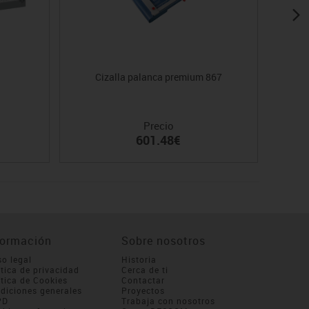
Cizalla palanca premium 867
C
Precio
601.48€
formación
Sobre nosotros
so legal
Historia
ítica de privacidad
Cerca de ti
ítica de Cookies
Contactar
diciones generales
Proyectos
PD
Trabaja con nosotros