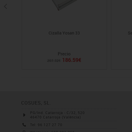
Cizalla Yosan 33
Se
Precio
186.59€
207.32€
COSUES, SL.
PG/Ind. Catarroja - C/32, 520
46470 Catarroja (València)
Tel: 96 127 27 70