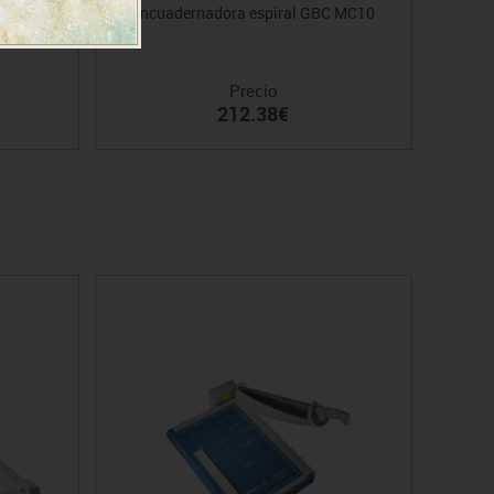
Encuadernadora espiral GBC MC10
Precio
212.38€