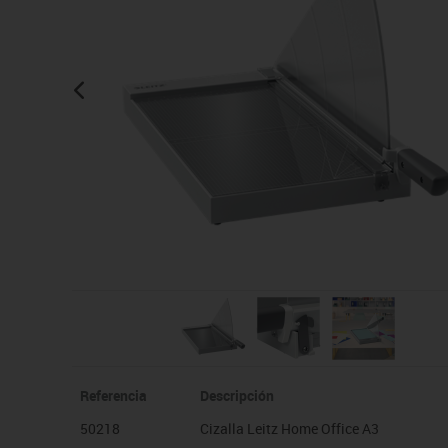
Manualidades
Juegos de mesa
Pizarras, vitrinas y expo
Ps
Material escolar
Juegos simbólicos
Sillas, bancos y taburet
Ti
Plastifica, encuaderna, destruye
Papel y manipulados
Referencia
Descripción
50218
Cizalla Leitz Home Office A3