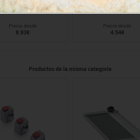
Espirales metálicos
Fundas plastificar
Precio desde
Precio desde
8.93€
4.54€
Productos de la misma categoría