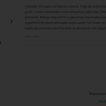
sitores
icomotricidad
Entrenamiento
Micro:bit
Psicomotricidad
Videoproyección
Cortador de papel A3 fuerte y liviano. Hoja de acero in
es
nkering
Vex robotics
g/m2 u otros materiales como etiquetas, películas, fot
Otros
precisión. Mango ergonómico garantiza resultados prec
Superficie de mesa laminada supersuave con líneas de 
medición precisas para facilitar la alineación del pape
antideslizantes para mayor seguridad y estabilidad. Pr
Leer todo
desgaste y consumibles normales).
Disponibil
Stoc