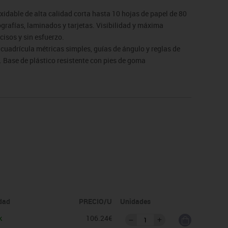
oxidable de alta calidad corta hasta 10 hojas de papel de 80
ografías, laminados y tarjetas. Visibilidad y máxima
isos y sin esfuerzo.
cuadrícula métricas simples, guías de ángulo y reglas de
l. Base de plástico resistente con pies de goma
otector de seguridad. Garantía de 3 años (excluye piezas de
idad
PRECIO/U
Unidades
k
106.24€