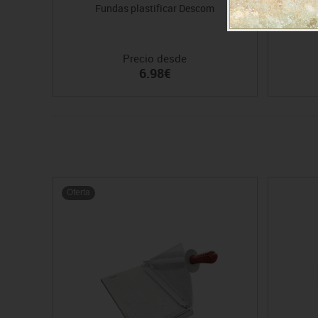
Fundas plastificar Descom
Precio desde
6.98€
Oferta