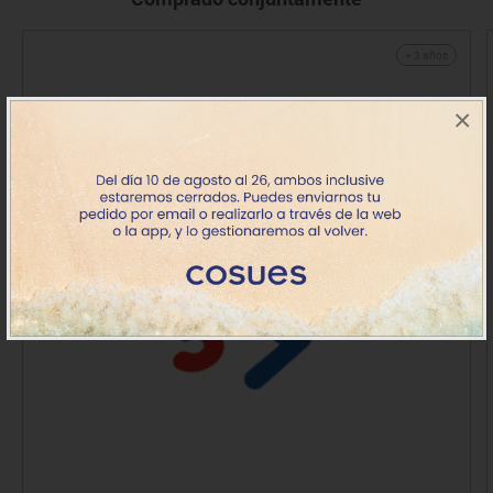
+ 3 años
×