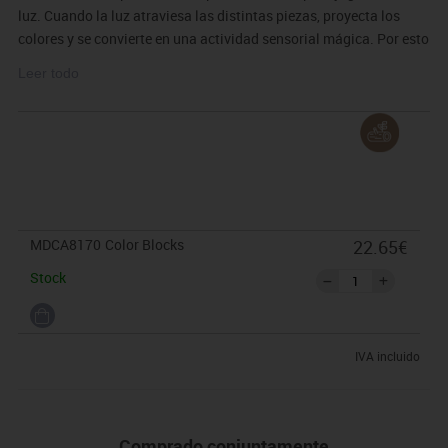
luz. Cuando la luz atraviesa las distintas piezas, proyecta los
colores y se convierte en una actividad sensorial mágica. Por esto
es también una herramienta fantástica para utilizar con las
Leer todo
mesas de luz.
MDCA8170
Color Blocks
22.65€
Stock
IVA incluido
Comprado conjuntamente