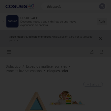
COSUES APP
CERRAR
Resultados de la búsqueda
Abrir
Descarga nuestra app y disfruta de una nueva
experiencia de compra.
¿Eres maestro, colegio o empresa?
Inicia sesión para ver tu tarifa de
precios.
Didáctico
/
Espacios multisensoriales
/
Paneles·luz Accesorios
/
Bloques color
+ 2 años