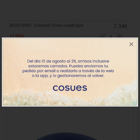
DE0019967
Conector fritas cuádruple
7.34€
+7 días
×
IVA incluido
Productos de la misma categoría