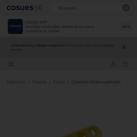
COSUES APP
CERRAR
Resultados de la búsqueda
Abrir
Descarga nuestra app y disfruta de una nueva
experiencia de compra.
¿Eres maestro, colegio o empresa?
Inicia sesión para ver tu tarifa de
precios.
Deportivo
/
Piscina
/
Fritas
/
Conector fritas cuádruple