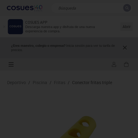
COSUES APP
CERRAR
Resultados de la búsqueda
Abrir
Descarga nuestra app y disfruta de una nueva
experiencia de compra.
¿Eres maestro, colegio o empresa?
Inicia sesión para ver tu tarifa de
precios.
Deportivo
/
Piscina
/
Fritas
/
Conector fritas triple