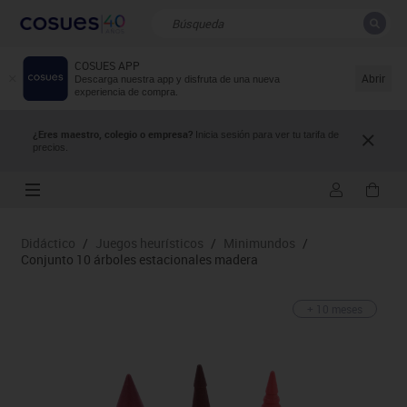
COSUES APP
CERRAR
Resultados de la búsqueda
Abrir
Descarga nuestra app y disfruta de una nueva
experiencia de compra.
¿Eres maestro, colegio o empresa?
Inicia sesión para ver tu tarifa de
precios.
Didáctico
/
Juegos heurísticos
/
Minimundos
/
Conjunto 10 árboles estacionales madera
+ 10 meses