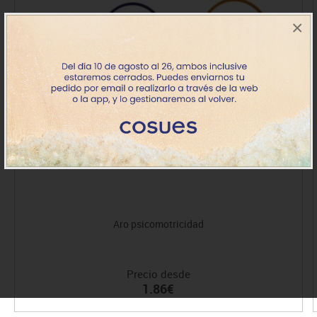
×
Aro psicomotricidad
Precio desde
1.86€