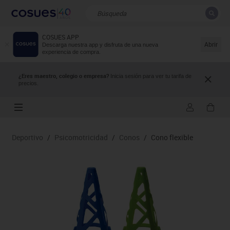
COSUES APP
CERRAR
Resultados de la búsqueda
Abrir
Descarga nuestra app y disfruta de una nueva
experiencia de compra.
¿Eres maestro, colegio o empresa?
Inicia sesión para ver tu tarifa de
precios.
Deportivo
/
Psicomotricidad
/
Conos
/
Cono flexible