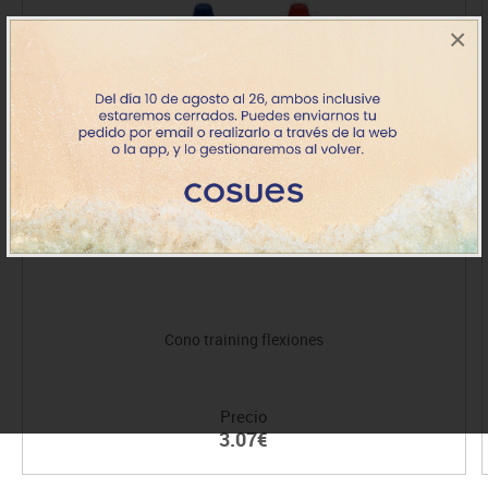
×
Cono training flexiones
Precio
3.07€