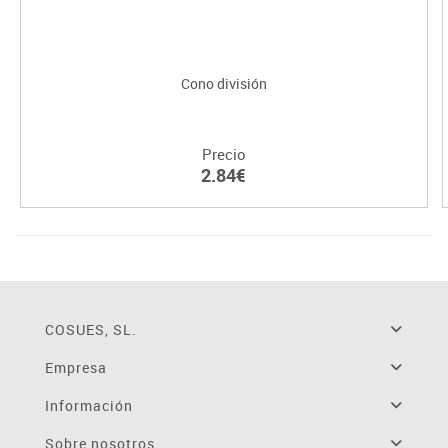
Cono división
Precio
2.84€
COSUES, SL.
Empresa
Información
Sobre nosotros