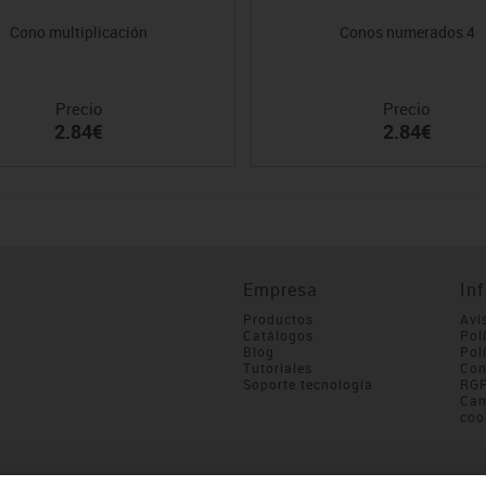
Cono multiplicación
Conos numerados 4
Precio
Precio
2.84€
2.84€
Empresa
In
Productos
Avi
Catálogos
Pol
Blog
Pol
Tutoriales
Con
Soporte tecnología
RG
Cam
coo