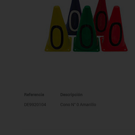
Manualidades
Juegos de mesa
Pizarras, vitrinas y expo
Ps
Material escolar
Juegos simbólicos
Sillas, bancos y taburet
Ti
Plastifica, encuaderna, destruye
Papel y manipulados
Referencia
Descripción
DE9920104
Cono N° 0 Amarillo