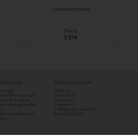
Cono training twist
Precio
3.07€
formación
Sobre nosotros
so legal
Historia
ítica de privacidad
Cerca de ti
ítica de Cookies
Contactar
diciones generales
Proyectos
PD
Trabaja con nosotros
biar preferencias
Grupo DESCOM
kies