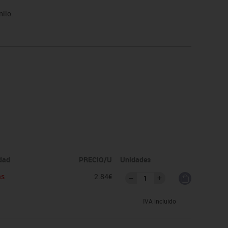
nilo.
idad
PRECIO/U
Unidades
as
2.84€
IVA incluido