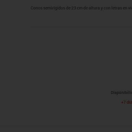
sitores
icomotricidad
Entrenamiento
Micro:bit
Psicomotricidad
Videoproyección
Conos semirígidos de 23 cm de altura y con letras en vi
es
nkering
Vex robotics
Otros
Disponibil
+7 dí