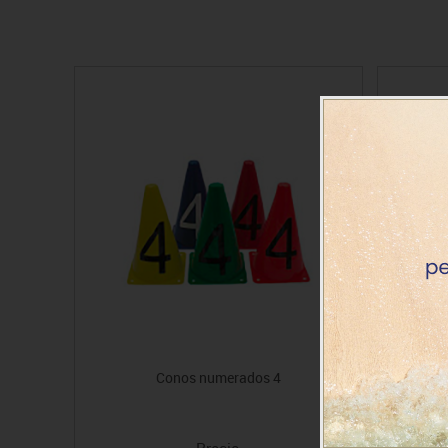
Conos numerados 4
Precio