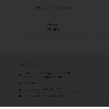
Set conos chinos softee
Precio
23.00€
COSUES, SL.
PG/Ind. Catarroja - C/32, 520
46470 Catarroja (València)
Tel: 96 127 27 70
Whatsapp: 608 291 265
Email: pedidos@cosues.com