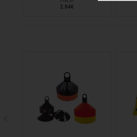
2.84€