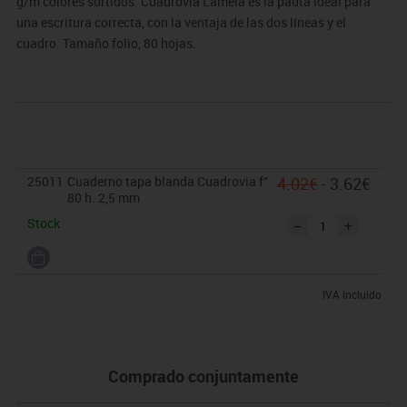
g/m colores surtidos. Cuadrovia Lamela es la pauta ideal para
una escritura correcta, con la ventaja de las dos líneas y el
cuadro. Tamaño folio, 80 hojas.
25011
Cuaderno tapa blanda Cuadrovia f°
4.02€
- 3.62€
80 h. 2,5 mm
Stock
IVA incluido
Comprado conjuntamente