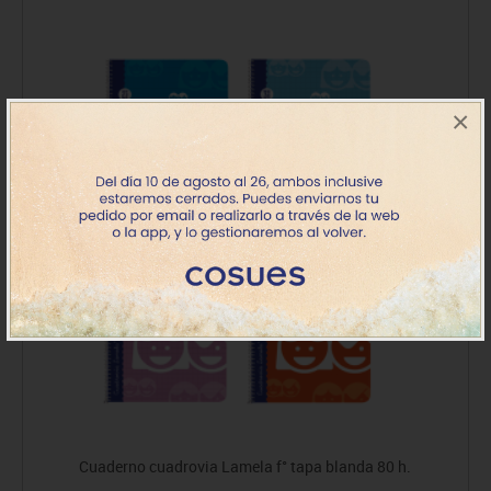
×
Cuaderno cuadrovia Lamela f° tapa blanda 80 h.