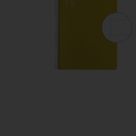
Manualidades
Juegos de mesa
Pizarras, vitrinas y expo
Ps
Material escolar
Juegos simbólicos
Sillas, bancos y taburet
Ti
Plastifica, encuaderna, destruye
Papel y manipulados