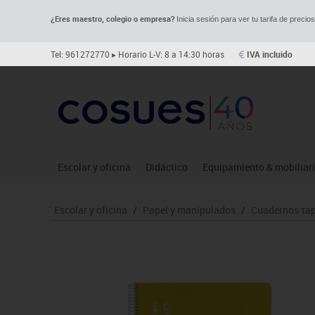
¿Eres maestro, colegio o empresa?
Inicia sesión para ver tu tarifa de precio
Tel: 961272770
▸ Horario L-V: 8 a 14:30 horas
IVA incluido
Escolar y oficina
Didáctico
Equipamiento & mobiliar
Archivo
Asociación y atención
Aulas entornos naturale
Le
Escolar y oficina
/
Papel y manipulados
/
Cuadernos·tap
Complementos oficina
Ciencias
Despachos y oficinas
Ma
Dibujo técnico y artístico
Construcciones
Espacios compartidos
Me
Escritura y corrección
Espacios exteriores
Mesas educación
Mo
Higiene
Espacios multisensoriales
Muebles escolares
Mú
Informática
Juegos heurísticos
Percheros, baldas y taqui
Pr