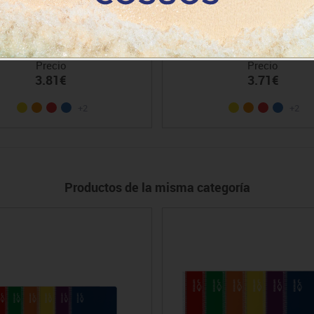
no Escolofi tapa dura f° 50 h.
Cuaderno Escolofi tapa dura f
montesori 3,5
horizontal
Precio
Precio
3.81€
3.71€
+2
+2
Productos de la misma categoría