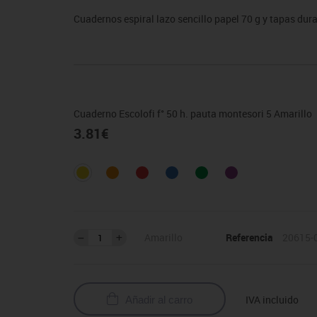
sitores
icomotricidad
Entrenamiento
Micro:bit
Psicomotricidad
Videoproyección
Cuadernos espiral lazo sencillo papel 70 g y tapas du
es
nkering
Vex robotics
Otros
Cuaderno Escolofi f° 50 h. pauta montesori 5 Amarillo
3.81
€
Amarillo
Referencia
20615-
IVA incluido
Añadir al carro