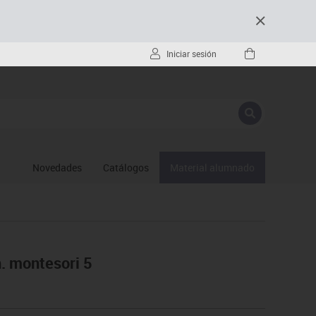
Iniciar sesión
Novedades
Catálogos
Material alumnado
h. montesori 5