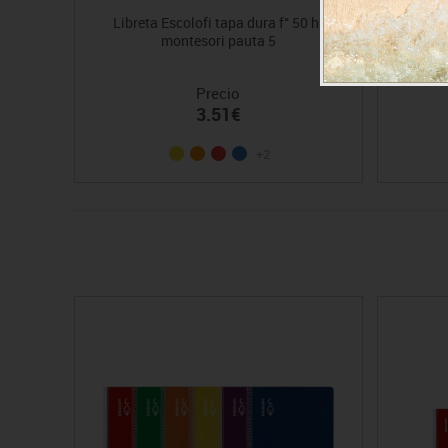
Libreta Escolofi tapa dura f° 50 h.
Cuader
montesori pauta 5
Precio
3.51€
+2