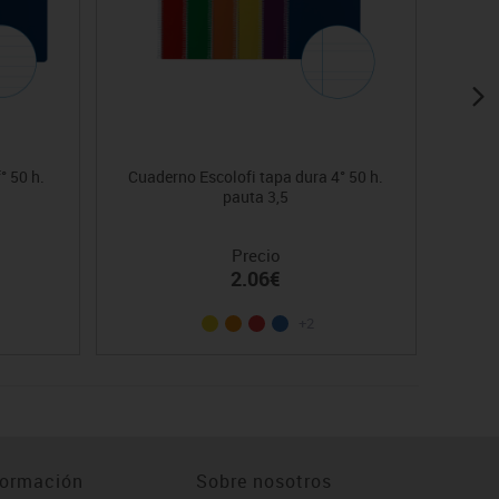
° 50 h.
Cuaderno Escolofi tapa dura 4° 50 h.
Cuad
pauta 3,5
Precio
2.06€
+2
formación
Sobre nosotros