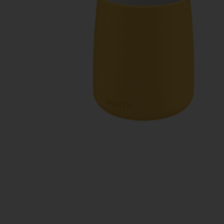
Manualidades
Juegos de mesa
Pizarras, vitrinas y expo
Ps
Material escolar
Juegos simbólicos
Sillas, bancos y taburet
Ti
Plastifica, encuaderna, destruye
Papel y manipulados