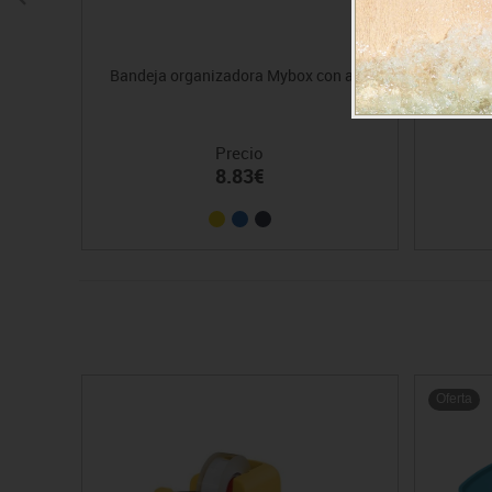
Bandeja organizadora Mybox con asa
Ca
Precio
8.83€
Oferta