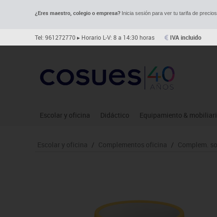
¿Eres maestro, colegio o empresa?
Inicia sesión para ver tu tarifa de precio
Tel: 961272770
▸ Horario L-V: 8 a 14:30 horas
IVA incluido
Escolar y oficina
Didáctico
Equipamiento & mobiliar
Archivo
Asociación y atención
Aulas entornos naturale
Le
Escolar y oficina
/
Complementos oficina
/
Complem. s
Complementos oficina
Ciencias
Despachos y oficinas
Ma
Dibujo técnico y artístico
Construcciones
Espacios compartidos
Me
Escritura y corrección
Espacios exteriores
Mesas educación
Mo
Higiene
Espacios multisensoriales
Muebles escolares
Mú
Informática
Juegos heurísticos
Percheros, baldas y taqui
Pr