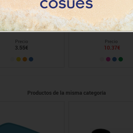
jetines traslúcidos Faibo
Bandeja Leitz wow dua
Precio
Precio
3.55€
10.37€
Productos de la misma categoría