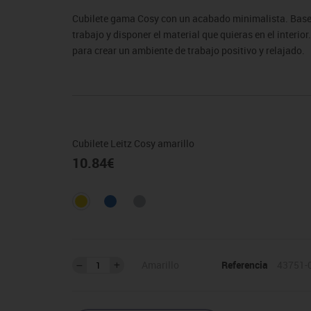
sitores
icomotricidad
Entrenamiento
Micro:bit
Psicomotricidad
Videoproyección
Cubilete gama Cosy con un acabado minimalista. Base 
es
nkering
Vex robotics
trabajo y disponer el material que quieras en el inter
Otros
para crear un ambiente de trabajo positivo y relajado.
Cubilete Leitz Cosy amarillo
10.84
€
Amarillo
Referencia
43751-