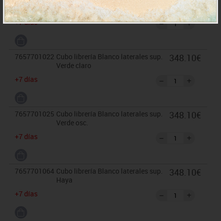
348.10€
Azul osc.
+7 días
7657701022
Cubo librería Blanco laterales sup.
348.10€
Verde claro
+7 días
7657701025
Cubo librería Blanco laterales sup.
348.10€
Verde osc.
+7 días
7657701064
Cubo librería Blanco laterales sup.
348.10€
Haya
+7 días