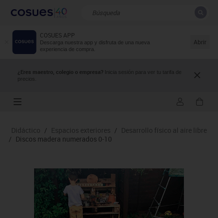
COSUES APP
CERRAR
Resultados de la búsqueda
Abrir
Descarga nuestra app y disfruta de una nueva
experiencia de compra.
¿Eres maestro, colegio o empresa?
Inicia sesión para ver tu tarifa de
precios.
Didáctico
/
Espacios exteriores
/
Desarrollo físico al aire libre
/
Discos madera numerados 0-10