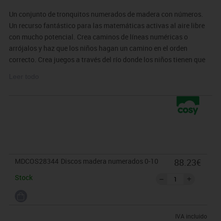
Un conjunto de tronquitos numerados de madera con números.
Un recurso fantástico para las matemáticas activas al aire libre
con mucho potencial. Crea caminos de líneas numéricas o
arrójalos y haz que los niños hagan un camino en el orden
correcto. Crea juegos a través del río donde los niños tienen que
encontrar la respuesta correcta y construir un camino a través del
Leer todo
agua un número a la vez.
Se trata de un producto natural: los tamaños pueden variar. entre
10 y 15 cm de diámetro.
MDCOS28344
Discos madera numerados 0-10
88.23€
Stock
IVA incluido