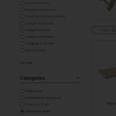
Construcciones
Manualidades
Juegos de mesa
Pizarras, vitrinas y expo
Ps
Espacios exteriores
Material escolar
Juegos simbólicos
Sillas, bancos y taburet
Ti
Espacios multisensoriales
Plastifica, encuaderna, destruye
Juegos heurísticos
Papel y manipulados
Juegos de mesa
Filtros
Juegos simbólicos
Lenguaje & Idiomas
Matemáticas
Ver más
Categorías
Balancines
Colchonetas deportivas
Pieza
Construcciones
Elementos·foam