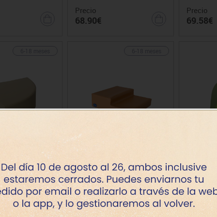
Precio
Precio
68.90€
69.58€
6-18 meses
6-18 meses
ito mosaico
Escalera
B
Precio
Precio
74.60€
173.14