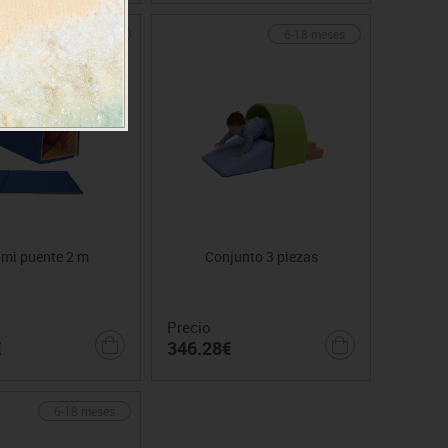
6-18 meses
6-18 meses
ami puente 2 m
Conjunto 3 piezas
Precio
€
346.28€
6-18 meses