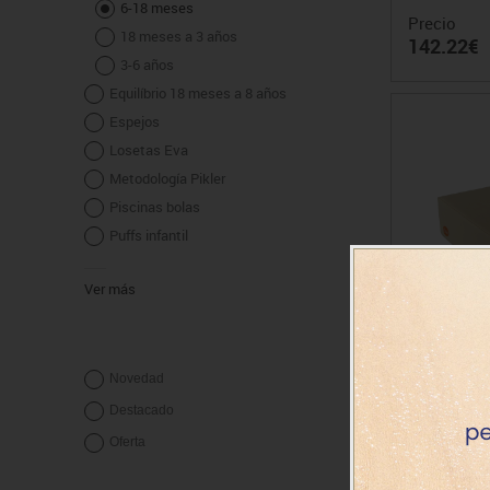
6-18 meses
Precio
18 meses a 3 años
142.22€
3-6 años
Equilíbrio 18 meses a 8 años
Espejos
Losetas Eva
Metodología Pikler
Piscinas bolas
Puffs infantil
Ver más
Ques
Novedad
Destacado
Precio
Oferta
82.72€