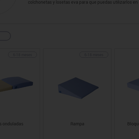
colchonetas y losetas eva para que puedas utilizarlos en
sitores
icomotricidad
Entrenamiento
Micro:bit
Psicomotricidad
Videoproyección
es
nkering
Vex robotics
Otros
6-18 meses
6-18 meses
s onduladas
Rampa
Bloque