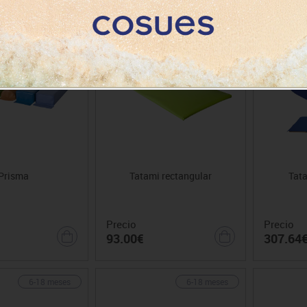
6-18 meses
6-18 meses
Prisma
Tatami rectangular
Tat
Precio
Precio
93.00€
307.64
6-18 meses
6-18 meses