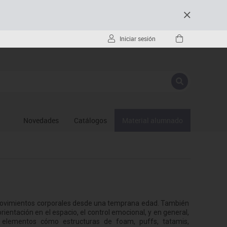
Iniciar sesión
Novedades
Catálogos
Material alumnado
 movimientos corporales desde una temprana edad. También
a orientación en el espacio, el control emocional, y en general,
e elementos cómo estructuras de foam, puffs, tatamis,