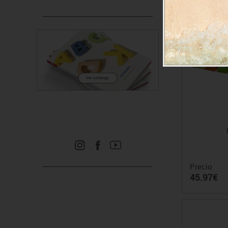
Precio
45.97€