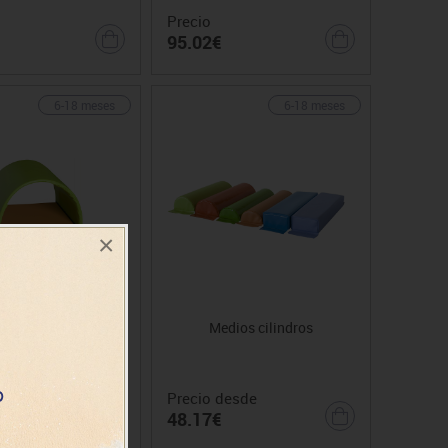
Precio
95.02€
6-18 meses
6-18 meses
×
loque túnel
Medios cilindros
Precio desde
€
48.17€