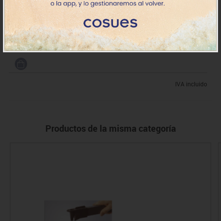
76828
Soporte para barandilla
18.79€
+7 días
IVA incluido
Productos de la misma categoría