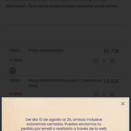
devolución. Para casos excepcionales consultar condiciones.
76825
Pieza soporte pata
16.73€
+7 días
76826
Pieza embellecedora union 2 paneles en
14.02€
linea
+7 días
×
76827
Pieza embellecedora union 2 paneles
19.51€
esquina
+7 días