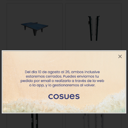
Mesa tenis exterior
Postes metálicos
×
Tabarca
redondos
Precio
Precio
1227.30€
Consultar