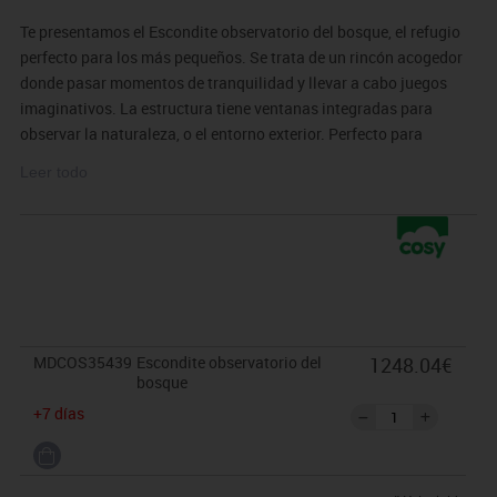
Te presentamos el Escondite observatorio del bosque, el refugio
perfecto para los más pequeños. Se trata de un rincón acogedor
donde pasar momentos de tranquilidad y llevar a cabo juegos
imaginativos. La estructura tiene ventanas integradas para
observar la naturaleza, o el entorno exterior. Perfecto para
transformar tu espacio exterior en un espacio encantador.
Leer todo
Tamaño:
156x112x134 cm (alto x profundo x ancho).
MDCOS35439
Escondite observatorio del
1248.04€
bosque
+7 días