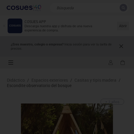
COSUES APP
CERRAR
Resultados de la búsqueda
Abrir
Descarga nuestra app y disfruta de una nueva
experiencia de compra.
¿Eres maestro, colegio o empresa?
Inicia sesión para ver tu tarifa de
precios.
Didáctico
/
Espacios exteriores
/
Casitas y tipis madera
/
Escondite observatorio del bosque
+ 3 años