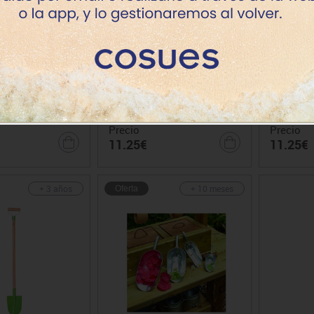
as jardín juego 3
Rastrillo suelo mango largo
Rastrill
u.
Precio
Precio
11.25€
11.25€
+ 3 años
+ 10 meses
Oferta