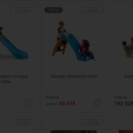
3-10 años
1-5 años
Oferta
bogán con agua
Tobogán deslizante Feber
Bala
Feber
Precio
Precio
58.47€
192.92
64.96€
+ 3 años
+ 3 años