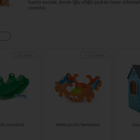
huerto escolar, donde l@s niñ@s podrán hacer infinidad
sitores
icomotricidad
Entrenamiento
Micro:bit
Psicomotricidad
Videoproyección
cosecha.
es
nkering
Vex robotics
Otros
2-6 años
+ 12 meses
ín cocodrilo
Mesa picnic fantasma
Cas