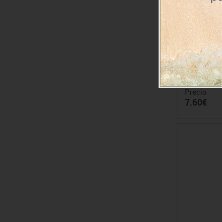
Herramient
Precio
7.60€