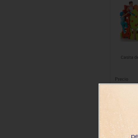
Casita d
Precio
363.82€