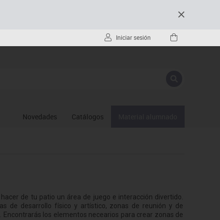
Iniciar sesión
Novedades
Catálogos
Material alumnado
hacer de tu patio un área de juego e interacción divertido.
s de desarrollo físico y artístico, zonas de reunión y de
. Encontrarás los elementos necearios para crear zonas de