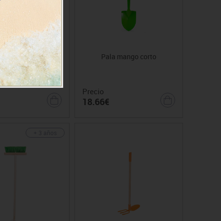
o hojas mango largo
Pala mango corto
Precio
18.66€
+ 3 años