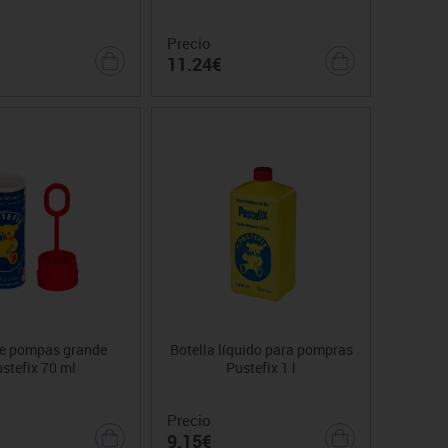
Precio
11.24€
e pompas grande
Botella líquido para pompras
stefix 70 ml
Pustefix 1 l
Precio
9.15€