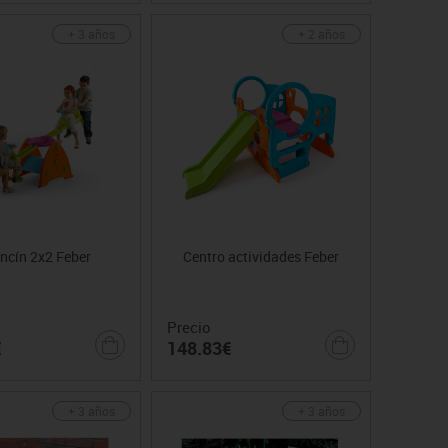
+ 3 años
+ 2 años
ncín 2x2 Feber
Centro actividades Feber
Precio
€
148.83€
+ 3 años
+ 3 años