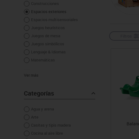
Construcciones
Manualidades
Juegos de mesa
Pizarras, vitrinas y expo
Ps
Espacios exteriores
Material escolar
Juegos simbólicos
Sillas, bancos y taburet
Ti
Espacios multisensoriales
Plastifica, encuaderna, destruye
Juegos heurísticos
Papel y manipulados
Juegos de mesa
Filtros
Juegos simbólicos
Lenguaje & Idiomas
Matemáticas
Ver más
Categorías
Agua y arena
Arte
Balanc
Casitas y tipis madera
Cocina al aire libre