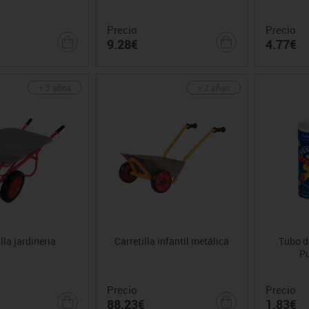
Precio
Precio
9.28€
4.77€
+ 3 años
+ 2 años
lla jardineria
Carretilla infantil metálica
Tubo d
Pu
Precio
Precio
88.23€
1.83€