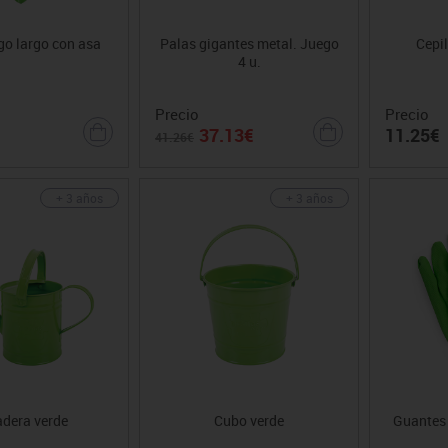
o largo con asa
Palas gigantes metal. Juego
Cepi
4 u.
Precio
Precio
37.13€
11.25€
41.26€
+ 3 años
+ 3 años
dera verde
Cubo verde
Guantes 