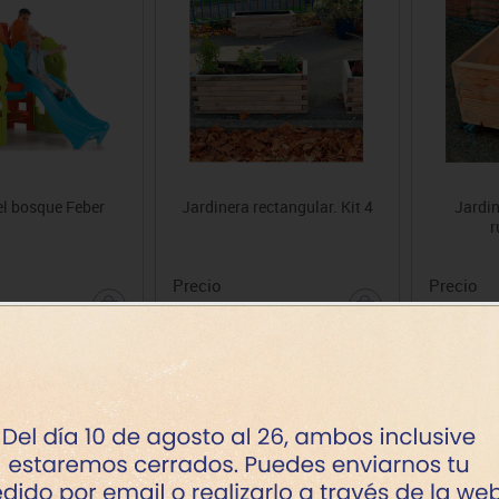
el bosque Feber
Jardinera rectangular. Kit 4
Jardin
r
Precio
Precio
696.75€
417.05
+ 3 años
+ 3 años