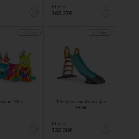
Precio
€
165.37€
+ 3 años
+ 3 años
usano Feber
Tobogán casual con agua
Feber
Precio
€
132.30€