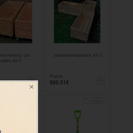
era rectang. con
Jardinera esquinera. Kit 3
uedas. Kit 2
Precio
€
505.51€
×
+ 3 años
+ 3 años