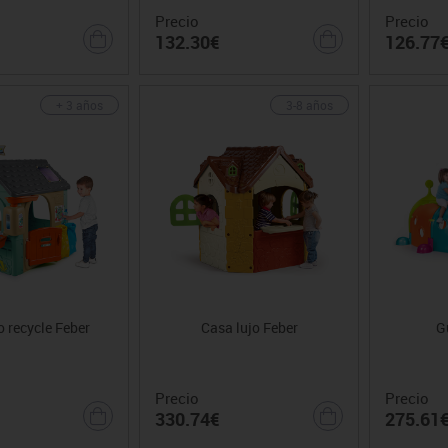
Precio
Precio
132.30€
126.77
+ 3 años
3-8 años
 recycle Feber
Casa lujo Feber
G
Precio
Precio
330.74€
275.61