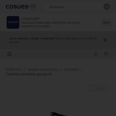
COSUES APP
CERRAR
Resultados de la búsqueda
Abrir
Descarga nuestra app y disfruta de una nueva
experiencia de compra.
¿Eres maestro, colegio o empresa?
Inicia sesión para ver tu tarifa de
precios.
Didáctico
/
Juegos simbólicos
/
Animales
/
Familias animales granja XL
+ 2 años