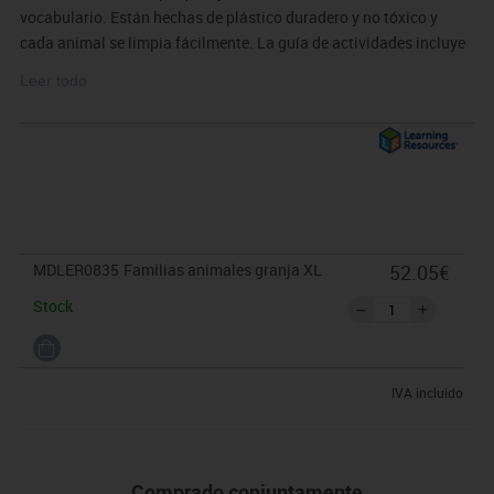
vocabulario. Están hechas de plástico duradero y no tóxico y
cada animal se limpia fácilmente. La guía de actividades incluye
datos sobre cada animal.
Leer todo
Incluye:
Caballo, cerdo,vaca, cabra, oveja, gallo y ganso.
MDLER0835
Familias animales granja XL
52.05€
Stock
IVA incluido
Comprado conjuntamente