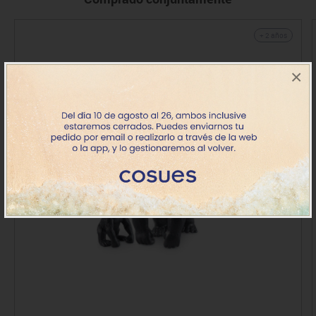
+ 2 años
×