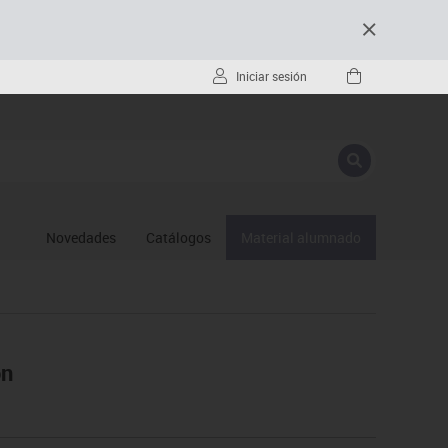
Iniciar sesión
Novedades
Catálogos
Material alumnado
ón