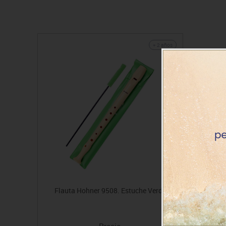
+ 2 años
Flauta Hohner 9508. Estuche Verde
Precio