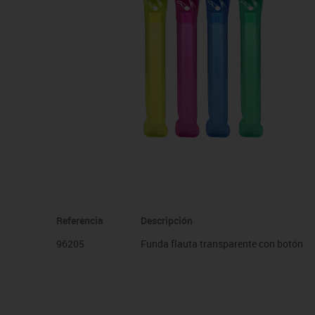
Manualidades
Juegos de mesa
Pizarras, vitrinas y expo
Ps
Material escolar
Juegos simbólicos
Sillas, bancos y taburet
Ti
Plastifica, encuaderna, destruye
Papel y manipulados
Referencia
Descripción
96205
Funda flauta transparente con botón