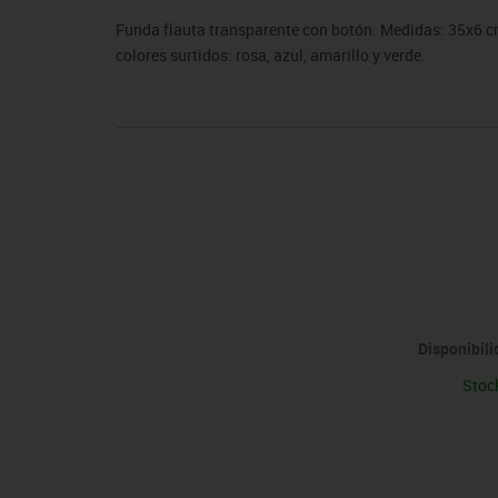
sitores
icomotricidad
Entrenamiento
Micro:bit
Psicomotricidad
Videoproyección
Funda flauta transparente con botón. Medidas: 35x6 cm.
es
nkering
Vex robotics
colores surtidos: rosa, azul, amarillo y verde.
Otros
Disponibil
Stoc