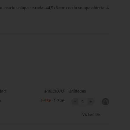
 con la solapa cerrada. 44,5x6 cm. con la solapa abierta. 4
idad
PRECIO/U
Unidades
k
1.55€
- 1.39€
IVA incluido