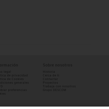
formación
Sobre nosotros
so legal
Historia
ítica de privacidad
Cerca de ti
ítica de Cookies
Contactar
diciones generales
Proyectos
PD
Trabaja con nosotros
biar preferencias
Grupo DESCOM
kies