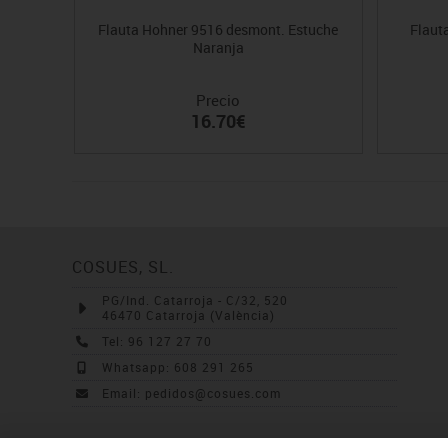
Flauta Hohner 9516 desmont. Estuche
Flaut
Naranja
Precio
16.70€
COSUES, SL.
PG/Ind. Catarroja - C/32, 520
46470 Catarroja (València)
Tel: 96 127 27 70
Whatsapp: 608 291 265
Email: pedidos@cosues.com