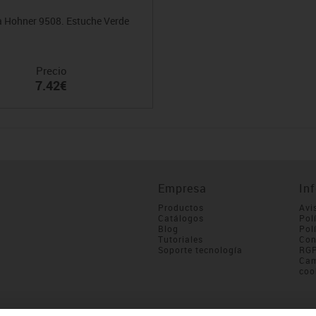
a Hohner 9508. Estuche Verde
Precio
7.42€
Empresa
In
Productos
Avi
Catálogos
Pol
Blog
Pol
Tutoriales
Con
Soporte tecnología
RG
Cam
coo