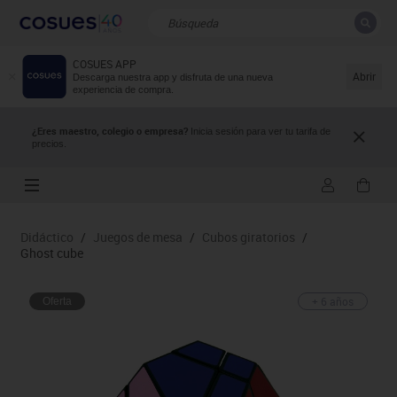
COSUES APP
CERRAR
Resultados de la búsqueda
Abrir
Descarga nuestra app y disfruta de una nueva
experiencia de compra.
¿Eres maestro, colegio o empresa?
Inicia sesión para ver tu tarifa de
precios.
Didáctico
/
Juegos de mesa
/
Cubos giratorios
/
Ghost cube
+ 6 años
Oferta