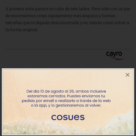
A primera vista parece un cubo de seis lados. Pero sólo con un par
de movimientos creas rápidamente más ángulos y formas
extrañas que te dejarán desconcertado y no sabrás cómo volver a
la forma original.
×
MDCAR5034
Ghost Cube
23.16€
- 20.85€
Stock
IVA incluido