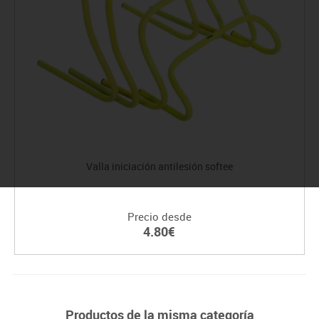
Valla iniciación antilesión softee
Precio desde
4.80€
Productos de la misma categoría