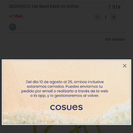
DE0009233
Hip Band 84x8 cm Softee
7.91€
+7 días
IVA incluido
×
Comprado conjuntamente