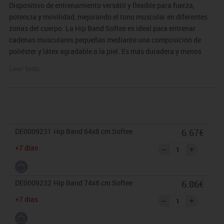
Dispositivo de entrenamiento versátil y flexible para fuerza,
potencia y movilidad, mejorando el tono muscular en diferentes
zonas del cuerpo. La Hip Band Softee es ideal para entrenar
cadenas musculares pequeñas mediante una composición de
poliéster y látex agradable a la piel. Es más duradera y menos
propensa a romperse que las gomas comunes. Gracias a su tejido
Leer todo
evita que se deslicen durante su uso.
DE0009231
Hip Band 64x8 cm Softee
6.67€
+7 días
DE0009232
Hip Band 74x8 cm Softee
6.86€
+7 días