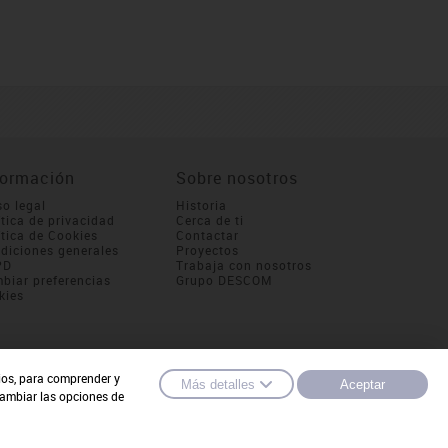
formación
Sobre nosotros
so legal
Historia
ítica de privacidad
Cerca de ti
ítica de Cookies
Contactar
diciones generales
Proyectos
PD
Trabaja con nosotros
biar preferencias
Grupo DESCOM
kies
cios, para comprender y
Más detalles
Aceptar
cambiar las opciones de