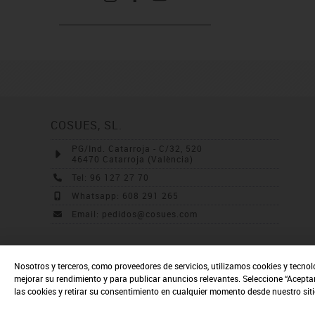
COSUES, SL.
PG/Ind. Catarroja - C/32, 520
46470 Catarroja (València)
Tel: 96 127 27 70
Whatsapp: 608 291 265
Email: pedidos@cosues.com
Nosotros y terceros, como proveedores de servicios, utilizamos cookies y tecnol
mejorar su rendimiento y para publicar anuncios relevantes. Seleccione “Acepta
las cookies y retirar su consentimiento en cualquier momento desde nuestro sit