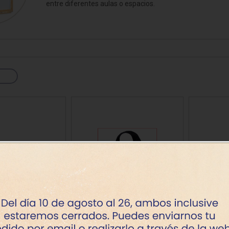
entre diferentes aulas o espacios.
sitores
icomotricidad
Entrenamiento
Micro:bit
Psicomotricidad
Videoproyección
es
nkering
Vex robotics
Otros
ombres durable
Identificador cordon Apli
Identi