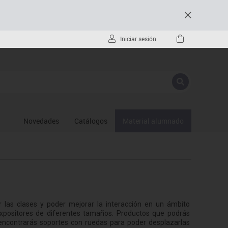
Iniciar sesión
Novedades
Catálogos
Material alumnado
las clases y poder mejorar la interacción en un ámbito
y expositores de diferentes tamaños. Productos que podrás
encontrarás soportes con ruedas para poder desplazarlas