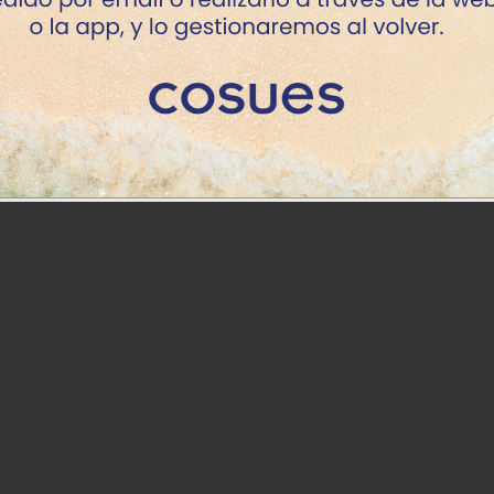
bremesa
de
Precio
Precio
€
25.93€
10.61€