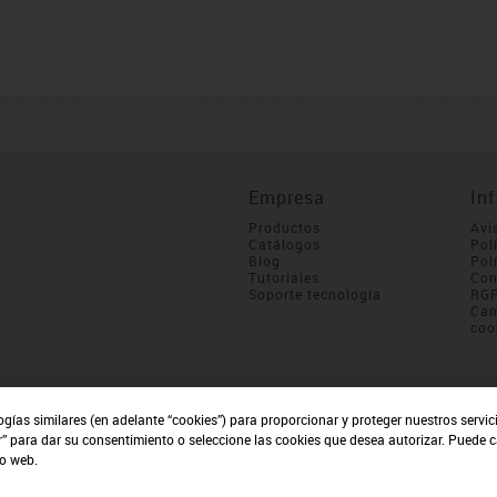
Empresa
In
Productos
Avi
Catálogos
Pol
Blog
Pol
Tutoriales
Con
Soporte tecnología
RG
Cam
coo
ogías similares (en adelante “cookies”) para proporcionar y proteger nuestros servi
r” para dar su consentimiento o seleccione las cookies que desea autorizar. Puede 
io web.