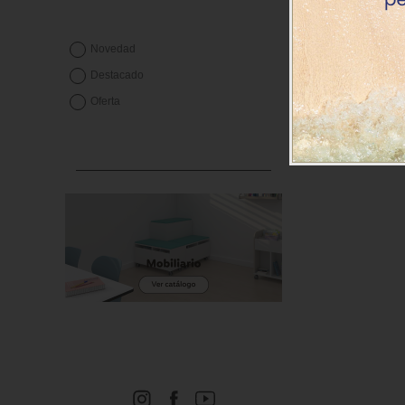
so
Precio des
Novedad
1.79
1.98€
Destacado
Oferta