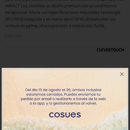
IMPACT Lux, combina un diseño premium con un rendimiento
excepcional. Ahora con especificaciones mejoradas, tecnología
NFC/RFID integrada y un marco táctil HPIR ultrasensible con
rechazo de palma, ofrece precisión e interacción fluida,
estableciendo un nuevo estándar para las pantallas interactivas.
Leer todo
Una experiencia colaborativa líder en su clase
· Certificado por Google EDLA
· Marco táctil HPIR con rechazo de palma integrado
· Vidrio antibacteriano
×
· 8 GB RAM y 128 GB ROM
· Lápiz óptico dinámico con CleverInk
NT1MTC0201
IFP CLEVER Impact Lux 2 -
2282.82€
Android 15 - 65 pulg.
+7 días
IVA incluido