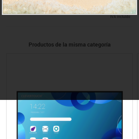
Toque de 50 puntos, soporte para lápiz óptico dual y pizarra en
tiempo real.
IVA incluido
Marco táctil de alta precisión.
Detección táctil precisa y sensible.
Ranura expansión memoria.
Tarjetas SD almacenamiento
ampliable hasta 640 GB
Productos de la misma categoría