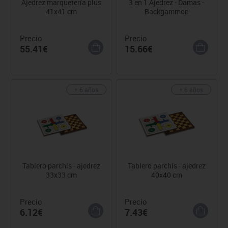
Ajedrez marquetería plus
3 en 1 Ajedrez - Damas -
41x41 cm
Backgammon
Precio
Precio
55.41€
15.66€
+ 6 años
+ 6 años
Tablero parchís - ajedrez
Tablero parchís - ajedrez
33x33 cm
40x40 cm
Precio
Precio
6.12€
7.43€