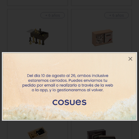
+ 6 años
+ 6 años
×
Accesorios ajedrez caja
Accesorios ajedrez N°4
plást.
caja madera
Precio
Precio
11.89€
13.91€
+ 6 años
+ 6 años