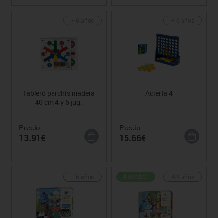
+ 6 años
+ 6 años
Tablero parchís madera
Acierta 4
40 cm 4 y 6 jug.
Precio
Precio
13.91€
15.66€
+ 6 años
4-8 años
Novedad