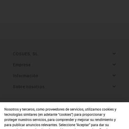
COSUES, SL.
Empresa
Información
Sobre nosotros
Nosotros y terceros, como proveedores de servicios, utilizamos cookies y
tecnologías similares (en adelante “cookies”) para proporcionar y
proteger nuestros servicios, para comprender y mejorar su rendimiento y
para publicar anuncios relevantes. Seleccione “Aceptar” para dar su