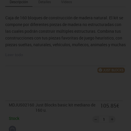
Descripción
Detalles
Vídeos
Caja de 160 bloques de construcción de madera natural. El kit se
compone por diferentes piezas de madera no estructuradas con
las cuales podrán construir múltiples estructuras. Combina tus
construcciones con tus piezas favoritas de juego heurístico, con
piezas sueltas, naturales, vehículos, muñecos, animales y muchas
más opciones, para sacarle el máximo partido a tu kit de Just
Leer todo
Blocks.
Mediante la construcción de formas, los niños desarrollan
habilidades creativas, mejoran el desarrollo cognitivo, las
habilidades motoras, y mejoran coordinación ojo-mano.
MDJUS02160
Just Blocks basic kit mediano de
105.85€
160 u.
Stock