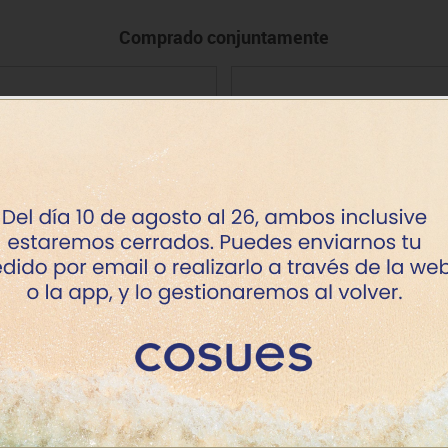
Comprado conjuntamente
 A4+ liso 130 g Canson Basik.
Juego reglas técnicas
Minpack 10 h.
Precio
Precio