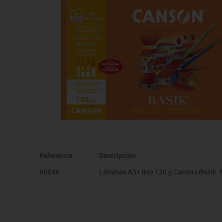
Manualidades
Juegos de mesa
Pizarras, vitrinas y expo
Ps
Material escolar
Juegos simbólicos
Sillas, bancos y taburet
Ti
Plastifica, encuaderna, destruye
Papel y manipulados
Referencia
Descripción
86546
Láminas A3+ liso 130 g Canson Basik. 