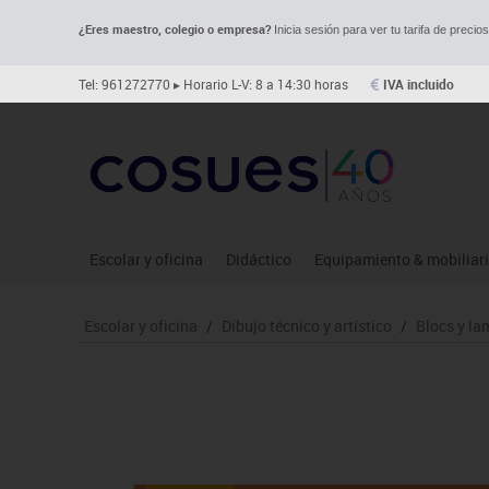
¿Eres maestro, colegio o empresa?
Inicia sesión para ver tu tarifa de precio
Tel: 961272770
▸ Horario L-V: 8 a 14:30 horas
IVA incluido
Escolar y oficina
Didáctico
Equipamiento & mobiliar
Archivo
Asociación y atención
Aulas entornos naturale
Le
Escolar y oficina
/
Dibujo técnico y artístico
/
Blocs y la
Complementos oficina
Ciencias
Despachos y oficinas
Ma
Dibujo técnico y artístico
Construcciones
Espacios compartidos
Me
Escritura y corrección
Espacios exteriores
Mesas educación
Mo
Higiene
Espacios multisensoriales
Muebles escolares
Mú
Informática
Juegos heurísticos
Percheros, baldas y taqui
Pr