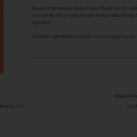
sitores
icomotricidad
Entrenamiento
Micro:bit
Psicomotricidad
Videoproyección
Minipack láminas de dibujo Canson Basik A3+ (32,5x46 
es
nkering
Vex robotics
recuadro de 130 g. Papel de color blanco natural, muy 
Otros
superficie.
Acabado: ligeramente satinado, con una superficie dur
idóneo para dibujo a lápiz, tinta y ceras.
Disponibil
Minpack 10 h.
Stoc