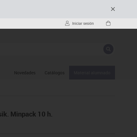
Iniciar sesión
Novedades
Catálogos
Material alumnado
ik. Minpack 10 h.