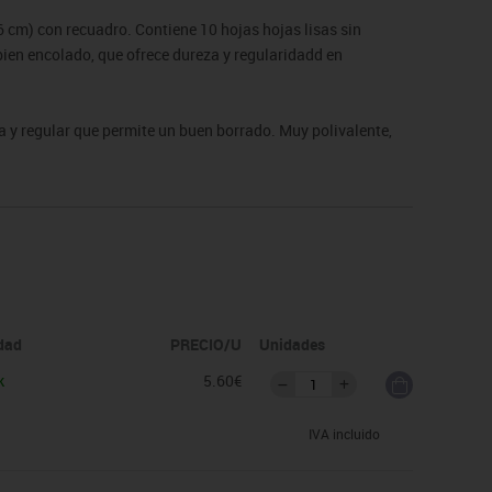
cm) con recuadro. Contiene 10 hojas hojas lisas sin
bien encolado, que ofrece dureza y regularidadd en
a y regular que permite un buen borrado. Muy polivalente,
idad
PRECIO/U
Unidades
k
5.60€
IVA incluido