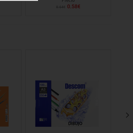
0.58€
0.64€