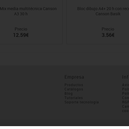
 Mix media multitécnica Canson
Bloc dibujo A4+ 20 h con re
A3 30 h
Canson Basik
Precio
Precio
12.59€
3.56€
Empresa
In
Productos
Avi
Catálogos
Pol
Blog
Pol
Tutoriales
Con
Soporte tecnología
RG
Cam
coo