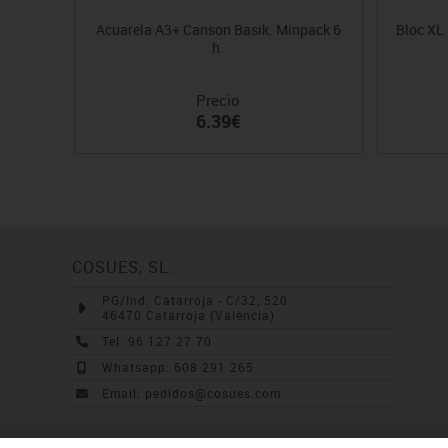
Acuarela A3+ Canson Basik. Minpack 6
Bloc XL
h.
Precio
6.39€
COSUES, SL.
PG/Ind. Catarroja - C/32, 520
46470 Catarroja (València)
Tel: 96 127 27 70
Whatsapp: 608 291 265
Email: pedidos@cosues.com