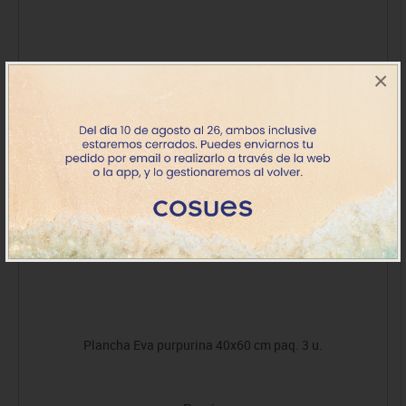
×
Plancha Eva purpurina 40x60 cm paq. 3 u.