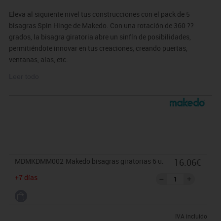
Eleva al siguiente nivel tus construcciones con el pack de 5
bisagras Spin Hinge de Makedo. Con una rotación de 360 ??
grados, la bisagra giratoria abre un sinfín de posibilidades,
permitiéndote innovar en tus creaciones, creando puertas,
ventanas, alas, etc.
La bisagra giratoria facilita la incorporación de elementos
Leer todo
giratorios y de soporte a tus creaciones. Además, es perfecta para
explorar la ingeniería de forma práctica e imaginativa.
Makedo HUB:
Accede a la plataforma oficial de recursos online
de Makedo, diseñada para inspirar y guiar la construcción con
cartón reciclado. Ofrece ideas de proyectos, tutoriales paso a
paso y retos de diseño, convirtiendo cajas en juguetes, disfraces o
MDMKDMM002
Makedo bisagras giratorias 6 u.
16.06€
estructuras, fomentando el aprendizaje STEM de forma segura y
creativa. Ir a HUB.
Ir a HUB.
+7 días
IVA incluido