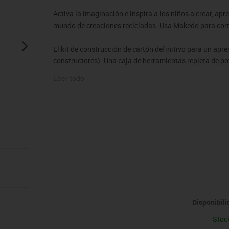
sitores
icomotricidad
Entrenamiento
Micro:bit
Psicomotricidad
Videoproyección
Activa la imaginación e inspira a los niños a crear, a
es
nkering
Vex robotics
mundo de creaciones recicladas. Usa Makedo para cortar
Otros
El kit de construcción de cartón definitivo para un apre
constructores). Una caja de herramientas repleta de pot
talleres, eventos, espacios para creadores, campamento
Leer todo
que la utilizan. Con suficientes herramientas de baja t
doble y conecte de forma segura cartón reciclado.
Disponibil
Stoc