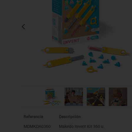
Manualidades
Juegos de mesa
Pizarras, vitrinas y expo
Ps
Material escolar
Juegos simbólicos
Sillas, bancos y taburet
Ti
Plastifica, encuaderna, destruye
Papel y manipulados
Referencia
Descripción
MDMKDA0360
Makedo Invent Kit 360 u.