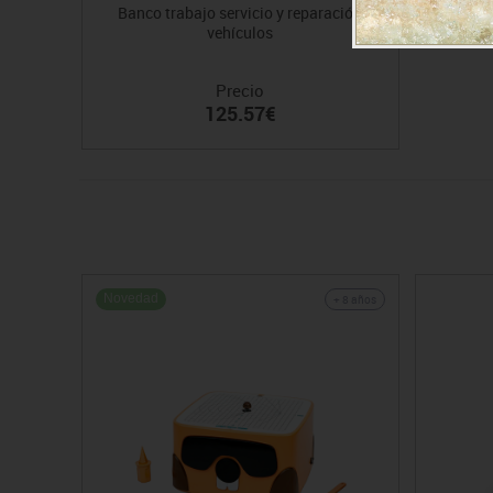
Banco trabajo servicio y reparación
vehículos
Precio
125.57€
Novedad
+ 8 años