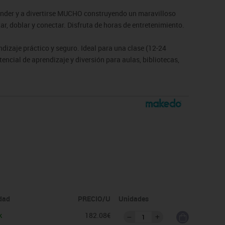
prender y a divertirse MUCHO construyendo un maravilloso
, doblar y conectar. Disfruta de horas de entretenimiento.
ndizaje práctico y seguro. Ideal para una clase (12-24
encial de aprendizaje y diversión para aulas, bibliotecas,
s de verano y más, inspira el genio creativo de todos los
ecnología para que todo un equipo de fabricantes corte,
idad
PRECIO/U
Unidades
k
182.08€