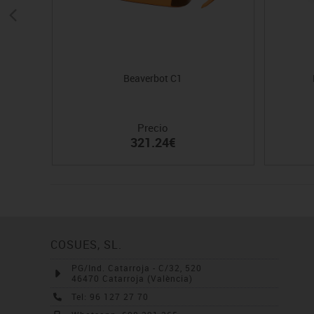
Beaverbot C1
Precio
321.24€
COSUES, SL.
PG/Ind. Catarroja - C/32, 520
46470 Catarroja (València)
Tel: 96 127 27 70