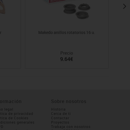
r
Makedo anillos rotatorios 16 u.
Mini 
Precio
9.64€
formación
Sobre nosotros
so legal
Historia
ítica de privacidad
Cerca de ti
ítica de Cookies
Contactar
diciones generales
Proyectos
PD
Trabaja con nosotros