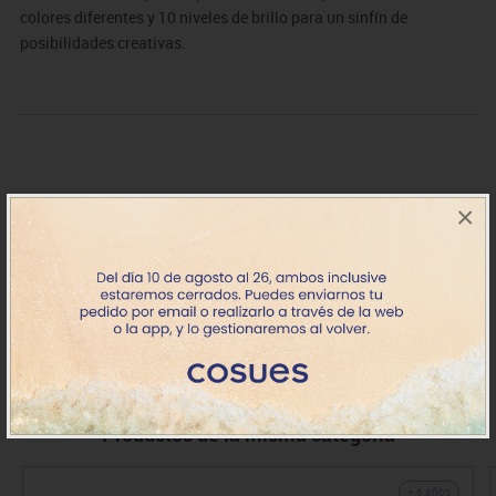
colores diferentes y 10 niveles de brillo para un sinfín de
posibilidades creativas.
×
NT10LEG170
Matriz LED 3x3 SPIKE Essential
44.77€
+7 días
IVA incluido
Productos de la misma categoría
+ 6 años