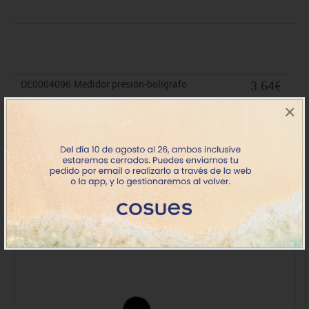
DE0004096
Medidor presión-bolígrafo
3.64€
+7 días
×
IVA incluido
Productos de la misma categoría