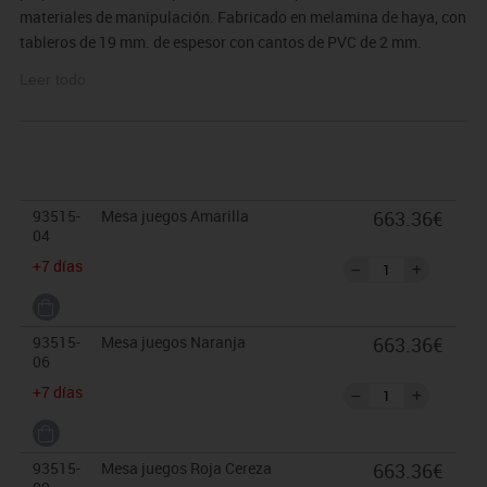
materiales de manipulación. Fabricado en melamina de haya, con
tableros de 19 mm. de espesor con cantos de PVC de 2 mm.
Ruedas de 6 cm. con freno, para evitar la humedad y poder
Leer todo
desplazarlo fácilmente. Con bordes redondeados para prevención
de cortes o heridas. Incluye 8 cubetas donde poder guardar todos
los materiales necesarios para las actividades. Medidas: 83 cm.
(ancho) x 49 cm. (alto) x 83 cm. (fondo). Estructura col.Haya.
Varios colores disponibles.
93515-
Mesa juegos Amarilla
663.36€
04
El mobiliario se pide por encargo y no es susceptible de
+7 días
devolución. Para casos excepcionales consultar condiciones.
93515-
Mesa juegos Naranja
663.36€
06
+7 días
93515-
Mesa juegos Roja Cereza
663.36€