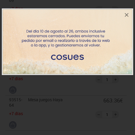
09
+7 días
×
93515-
Mesa juegos Azul Lavanda
663.36€
17
+7 días
93515-
Mesa juegos Verde Manzana
663.36€
22
+7 días
93515-
Mesa juegos Haya
663.36€
64
+7 días