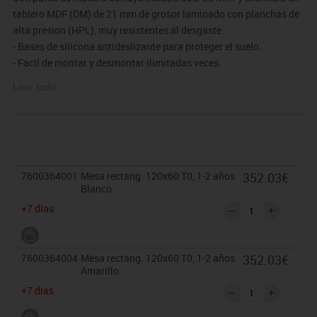
tablero MDF (DM) de 21 mm de grosor laminado con planchas de
alta presion (HPL), muy resistentes al desgaste.
- Bases de silicona antideslizante para proteger el suelo.
- Facil de montar y desmontar ilimitadas veces.
- Los bordes estan redondeados para prevencion de cortes o
Leer todo
heridas.
- Acabados de madera en barniz no toxico.
El mobiliario se pide por encargo y no es susceptible de
devolución. Para casos excepcionales consultar condiciones.
7600364001
Mesa rectang. 120x60 T0, 1-2 años
352.03€
Blanco
+7 días
7600364004
Mesa rectang. 120x60 T0, 1-2 años
352.03€
Amarillo
+7 días