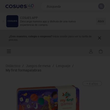
COSUES APP
CERRAR
Resultados de la búsqueda
Abrir
Descarga nuestra app y disfruta de una nueva
experiencia de compra.
¿Eres maestro, colegio o empresa?
Inicia sesión para ver tu tarifa de
precios.
Didáctico
/
Juegos de mesa
/
Lenguaje
/
My first formapalabras
+ 4 años