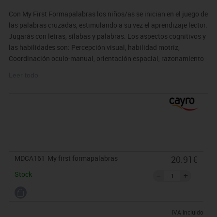
Con My First Formapalabras los niños/as se inician en el juego de
las palabras cruzadas, estimulando a su vez el aprendizaje lector.
Jugarás con letras, sílabas y palabras. Los aspectos cognitivos y
las habilidades son: Percepción visual, habilidad motriz,
Coordinación oculo-manual, orientación espacial, razonamiento
y concentración.
Leer todo
El juego viene presentado en una caja de metal con preciosas
ilustraciones y su tablero es de neopreno antideslizante, por lo
que no se estropea como podría pasar con un tablero de cartón y
si se ensucia se puede lavar.
· Medidas: Tapete de 32x32 cm, fichas letras: 2x1x1 cm, cartas de
4,5x6,8 cm
MDCA161
My first formapalabras
20.91€
Stock
IVA incluido