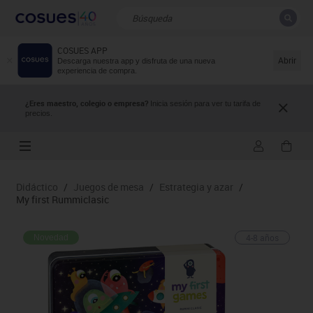
COSUES APP
CERRAR
Resultados de la búsqueda
Abrir
Descarga nuestra app y disfruta de una nueva
experiencia de compra.
¿Eres maestro, colegio o empresa?
Inicia sesión para ver tu tarifa de
precios.
Didáctico
/
Juegos de mesa
/
Estrategia y azar
/
My first Rummiclasic
4-8 años
Novedad