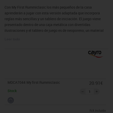
Con My First Rummiclasic los más pequeños de la casa
aprenderán a jugar con esta versión adaptada que incorpora
reglas más sencillas y un tablero de iniciación. El juego viene
presentado dentro de una caja metálica con divertidas
ilustraciones y el tablero de juego es de neoporeno, un material
innovador para los juegos de mesa de My First Games, el cual es
Leer todo
más resistente que el cartón y se puede lavar sin problema.
· Medidas:
Tablero de 32x32 cm.
MDCA7044
My first Rummiclasic
20.91€
Stock
IVA incluido