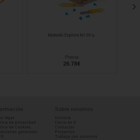
Makedo Explore kit 50 u.
Ma
Precio
26.78€
formación
Sobre nosotros
so legal
Historia
ítica de privacidad
Cerca de ti
ítica de Cookies
Contactar
diciones generales
Proyectos
PD
Trabaja con nosotros