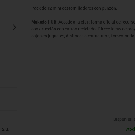
sitores
icomotricidad
Entrenamiento
Micro:bit
Psicomotricidad
Videoproyección
Pack de 12 mini destornilladores con punzón.
es
nkering
Vex robotics
Otros
Makedo HUB:
Accede a la plataforma oficial de recurso
construcción con cartón reciclado. Ofrece ideas de proy
cajas en juguetes, disfraces o estructuras, fomentando
Ir a HUB.
Disponibil
12 u.
Stoc