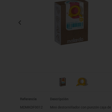
Manualidades
Juegos de mesa
Pizarras, vitrinas y expo
Ps
Material escolar
Juegos simbólicos
Sillas, bancos y taburet
Ti
Plastifica, encuaderna, destruye
Papel y manipulados
Referencia
Descripción
MDMKDF0012
Mini destornillador con punzón caja de 