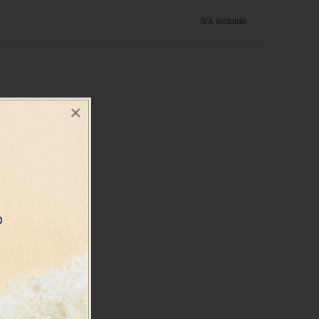
IVA incluido
×