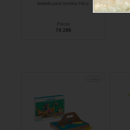
Makedo pack tornillos 160 u.
Precio
19.28€
+ 5 años