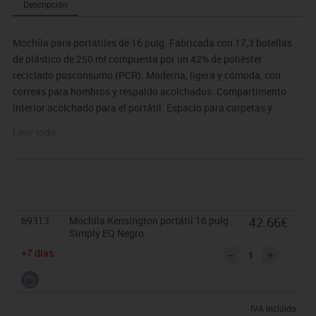
Descripción
Mochila para portátiles de 16 pulg. Fabricada con 17,3 botellas
de plástico de 250 ml compuesta por un 42% de poliéster
reciclado posconsumo (PCR). Moderna, ligera y cómoda, con
correas para hombros y respaldo acolchados. Compartimento
interior acolchado para el portátil. Espacio para carpetas y
accesorios. Compartimento frontal con cremallera. Dos bolsillos
Leer todo
laterales. Garantía limitada de dos años.
69313
Mochila Kensington portátil 16 pulg.
42.66€
Simply EQ Negro
+7 días
IVA incluido