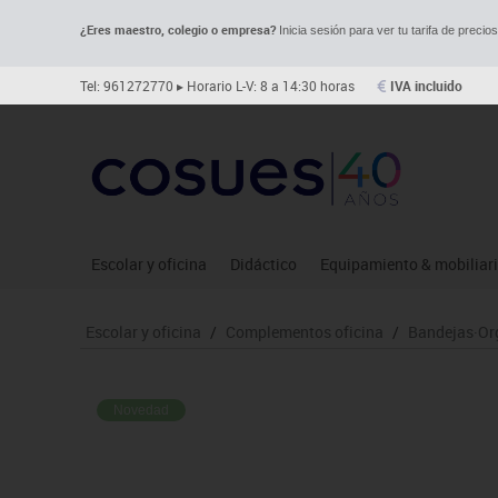
¿Eres maestro, colegio o empresa?
Inicia sesión para ver tu tarifa de precio
Tel: 961272770
▸ Horario L-V: 8 a 14:30 horas
IVA incluido
Escolar y oficina
Didáctico
Equipamiento & mobiliar
Archivo
Asociación y atención
Aulas entornos naturale
Le
Escolar y oficina
/
Complementos oficina
/
Bandejas·Or
Complementos oficina
Ciencias
Despachos y oficinas
Ma
Dibujo técnico y artístico
Construcciones
Espacios compartidos
Me
Novedad
Escritura y corrección
Espacios exteriores
Mesas educación
Mo
Higiene
Espacios multisensoriales
Muebles escolares
Mú
Informática
Juegos heurísticos
Percheros, baldas y taqui
Pr