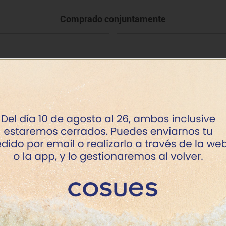
Comprado conjuntamente
er profesional metálico 9 mm
Cutter profesional metálico
Bismark
Bismark
Precio
Precio