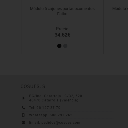
Módulo 6 cajones portadocumentos
Módulo 
Faibo
Precio
34.62€
COSUES, SL.
PG/Ind. Catarroja - C/32, 520
46470 Catarroja (València)
Tel: 96 127 27 70
Whatsapp: 608 291 265
Email: pedidos@cosues.com