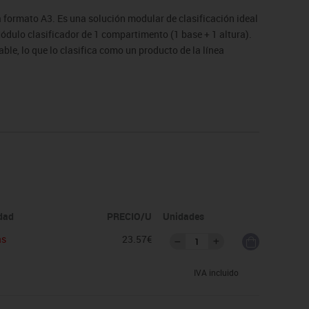
formato A3. Es una solución modular de clasificación ideal
dulo clasificador de 1 compartimento (1 base + 1 altura).
ble, lo que lo clasifica como un producto de la línea
to).
idad
PRECIO/U
Unidades
as
23.57€
IVA incluido