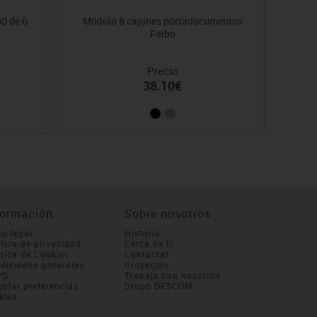
0 de 6
Módulo 8 cajones portadocumentos
Arch
Faibo
Precio
38.10€
formación
Sobre nosotros
so legal
Historia
ítica de privacidad
Cerca de ti
ítica de Cookies
Contactar
diciones generales
Proyectos
PD
Trabaja con nosotros
biar preferencias
Grupo DESCOM
kies