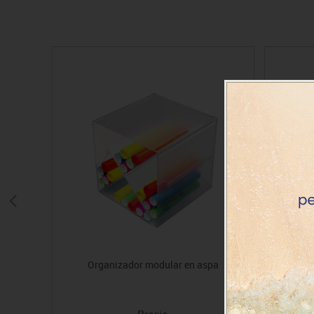
Organizador modular en aspa
Cutt
Precio