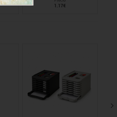
1.17€