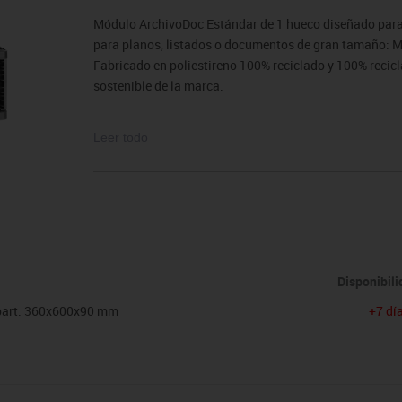
sitores
icomotricidad
Entrenamiento
Micro:bit
Psicomotricidad
Videoproyección
Módulo ArchivoDoc Estándar de 1 hueco diseñado para 
es
nkering
Vex robotics
para planos, listados o documentos de gran tamaño: Mó
Otros
Fabricado en poliestireno 100% reciclado y 100% recicla
sostenible de la marca.
Formato compatible: A3
Leer todo
Color: Negro
Medidas exteriores: 60x36x9 cm (ancho x profundo x al
Disponibil
part. 360x600x90 mm
+7 dí