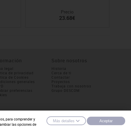
Precio
23.68€
formación
Sobre nosotros
so legal
Historia
ítica de privacidad
Cerca de ti
ítica de Cookies
Contactar
diciones generales
Proyectos
PD
Trabaja con nosotros
biar preferencias
Grupo DESCOM
kies
cios, para comprender y
Más detalles
Aceptar
cambiar las opciones de