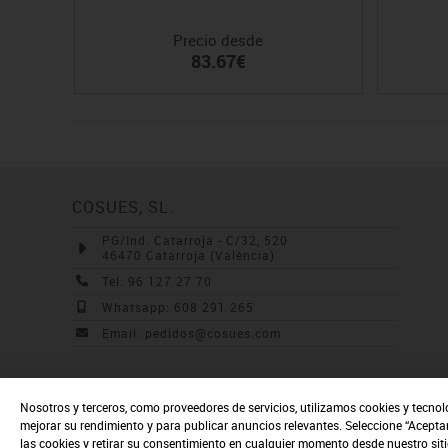
Precio desde
83.67€
COSUES, SL.
PG/Ind. Catarroja - C/32, 520
46470 Catarroja (València)
Tel: 96 127 27 70
Whatsapp: 608 291 265
Email: pedidos@cosues.com
Nosotros y terceros, como proveedores de servicios, utilizamos cookies y tecnol
mejorar su rendimiento y para publicar anuncios relevantes. Seleccione “Acepta
las cookies y retirar su consentimiento en cualquier momento desde nuestro sit