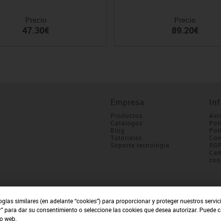
Precio
Precio
47.30€
89.20€
Empresa
In
Productos
Avi
Catálogos
Pol
Blog
Pol
Tutoriales
Con
Soporte tecnología
RG
Cam
coo
ogías similares (en adelante “cookies”) para proporcionar y proteger nuestros servi
r” para dar su consentimiento o seleccione las cookies que desea autorizar. Puede 
io web.