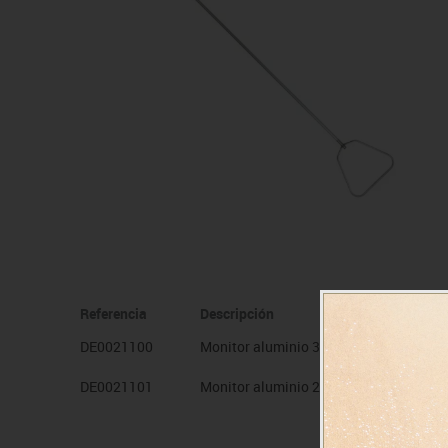
Manualidades
Juegos de mesa
Pizarras, vitrinas y expo
Ps
Material escolar
Juegos simbólicos
Sillas, bancos y taburet
Ti
Plastifica, encuaderna, destruye
Papel y manipulados
Referencia
Descripción
DE0021100
Monitor aluminio 3 m.
DE0021101
Monitor aluminio 2 m.