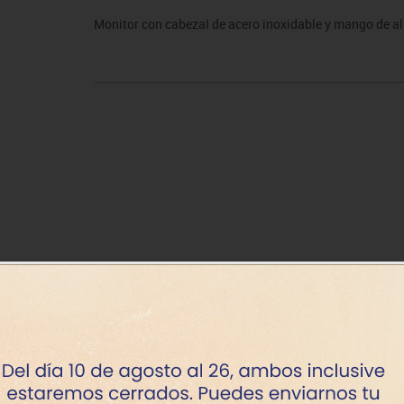
sitores
icomotricidad
Entrenamiento
Micro:bit
Psicomotricidad
Videoproyección
Monitor con cabezal de acero inoxidable y mango de a
es
nkering
Vex robotics
Otros
Disponibil
+7 dí
+7 dí