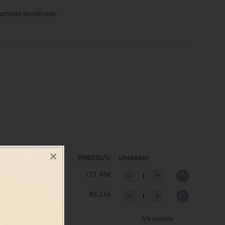
luminio anodizado.
×
idad
PRECIO/U
Unidades
as
127.46€
as
89.21€
IVA incluido