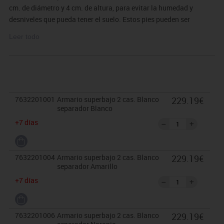
cm. de diámetro y 4 cm. de altura, para evitar la humedad y
desniveles que pueda tener el suelo. Estos pies pueden ser
retirados para poder superponer sobre diferentes armarios, o bien
Leer todo
ser sustituidos por ruedas con freno de 6 cm. de altura.
Garantizado por los ensayos realizados en centro tecnológico de
certificación de mobiliario TECNALIA.
7632201001
Armario superbajo 2 cas. Blanco
229.19€
El mobiliario se pide por encargo y no es susceptible de
separador Blanco
devolución. Para casos excepcionales consultar condiciones.
+7 días
7632201004
Armario superbajo 2 cas. Blanco
229.19€
separador Amarillo
+7 días
7632201006
Armario superbajo 2 cas. Blanco
229.19€