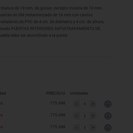
 blanca de 19 mm. de grosor, excepto trasera de 10 mm.
 Puertas en DM melaminizado de 16 mm.con cantos
veladores de PVC de 4 cm. de diámetro y 4 cm. de altura,
er el suelo.PUERTAS INTERIORES ANTIATRAPAMIENTO DE
le debe ser atornillado a la pared.
ológico de certificación de mobiliario TECNALIA.
de devolución. Para casos excepcionales consultar
idad
PRECIO/U
Unidades
as
775.68€
as
775.68€
as
775.68€