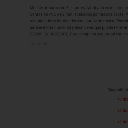
sitores
icomotricidad
Entrenamiento
Micro:bit
Psicomotricidad
Videoproyección
Mueble armario con 5 estantes, fabricado en melamina
es
nkering
Vex robotics
Cantos de PVC de 2 mm. acabados por las dos caras.
Otros
redondeados y barnizados con barniz no tóxico. Pies ni
para evitar la humedad y desniveles que pueda ten
DEDOS EN SUCIERRE. Para completa seguridad este mueb
Garantizado por los ensayos realizados en centro tecn
Leer todo
El mobiliario se pide por encargo y no es susceptible 
condiciones.
Disponibil
+7 dí
+7 dí
+7 dí