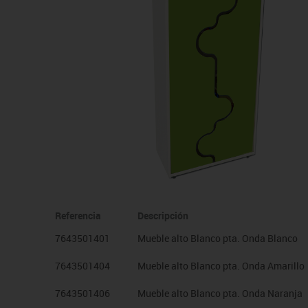
Manualidades
Juegos de mesa
Pizarras, vitrinas y expo
Ps
Material escolar
Juegos simbólicos
Sillas, bancos y taburet
Ti
Plastifica, encuaderna, destruye
Papel y manipulados
Referencia
Descripción
7643501401
Mueble alto Blanco pta. Onda Blanco
7643501404
Mueble alto Blanco pta. Onda Amarillo
7643501406
Mueble alto Blanco pta. Onda Naranja