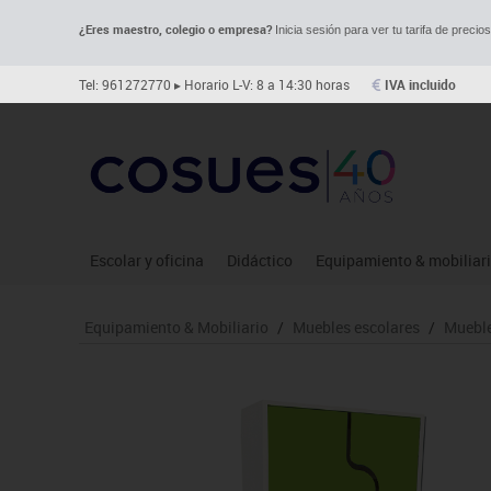
¿Eres maestro, colegio o empresa?
Inicia sesión para ver tu tarifa de precio
Tel: 961272770
▸ Horario L-V: 8 a 14:30 horas
IVA incluido
Escolar y oficina
Didáctico
Equipamiento & mobiliar
Archivo
Asociación y atención
Aulas entornos naturale
Le
Equipamiento & Mobiliario
/
Muebles escolares
/
Mueble
Complementos oficina
Ciencias
Despachos y oficinas
Ma
Dibujo técnico y artístico
Construcciones
Espacios compartidos
Me
Escritura y corrección
Espacios exteriores
Mesas educación
Mo
Higiene
Espacios multisensoriales
Muebles escolares
Mú
Informática
Juegos heurísticos
Percheros, baldas y taqui
Pr