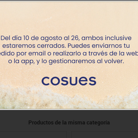
+7 dí
+7 dí
o
+7 dí
+7 dí
ro
+7 dí
.
+7 dí
+7 dí
Productos de la misma categoría