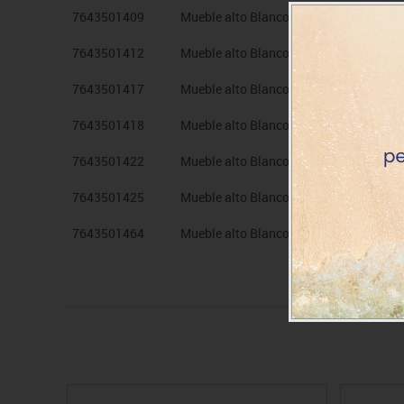
7643501409
Mueble alto Blanco pta. Onda Rojo
7643501412
Mueble alto Blanco pta. Onda Rosa
7643501417
Mueble alto Blanco pta. Onda Azul clar
7643501418
Mueble alto Blanco pta. Onda Azul osc.
7643501422
Mueble alto Blanco pta. Onda Verde cla
7643501425
Mueble alto Blanco pta. Onda Verde osc
7643501464
Mueble alto Blanco pta. Onda Haya