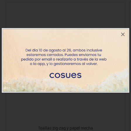
×
Toallas zig-zag y papel mecha