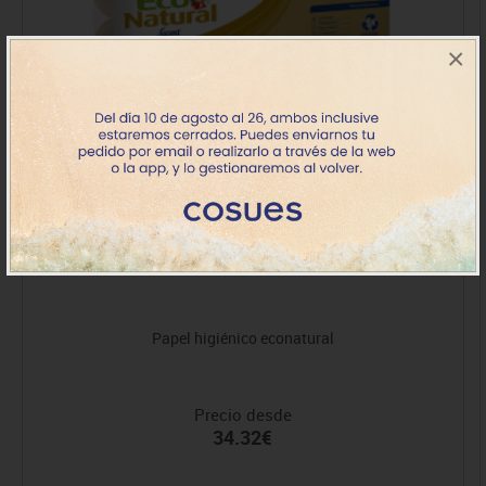
×
Papel higiénico econatural
Precio desde
34.32€