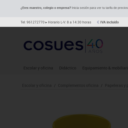
¿Eres maestro, colegio o empresa?
Inicia sesión para ver tu tarifa de precio
Tel: 961272770
▸ Horario L-V: 8 a 14:30 horas
IVA incluido
Escolar y oficina
Didáctico
Equipamiento & mobiliar
Archivo
Asociación y atención
Aulas entornos naturale
Le
Escolar y oficina
/
Complementos oficina
/
Papeleras y 
Complementos oficina
Ciencias
Despachos y oficinas
Ma
Dibujo técnico y artístico
Construcciones
Espacios compartidos
Me
Escritura y corrección
Espacios exteriores
Mesas educación
Mo
Higiene
Espacios multisensoriales
Muebles escolares
Mú
Informática
Juegos heurísticos
Percheros, baldas y taqui
Pr