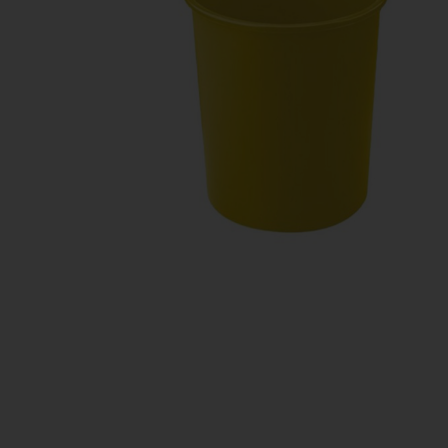
Manualidades
Juegos de mesa
Pizarras, vitrinas y expo
Ps
Material escolar
Juegos simbólicos
Sillas, bancos y taburet
Ti
Plastifica, encuaderna, destruye
Papel y manipulados