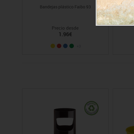
Bandejas plástico Faibo 93
T
Precio desde
1.96€
+3