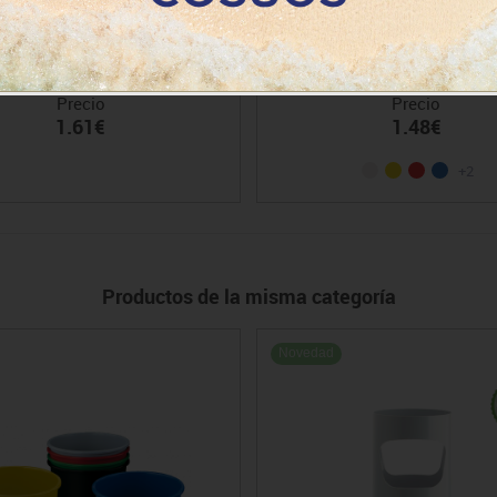
ijeras oficina Faibo 21 cm
Cinta adh. colores 33x19
Precio
Precio
1.61€
1.48€
+2
Productos de la misma categoría
Novedad