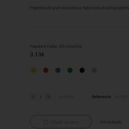
sitores
icomotricidad
Entrenamiento
Micro:bit
Psicomotricidad
Videoproyección
Papelera de gran resistencia, fabricada en polipropil
es
nkering
Vex robotics
Otros
Papelera Faibo 305 Amarilla
3.13
€
Amarillo
Referencia
44100-
IVA incluido
Añadir al carro